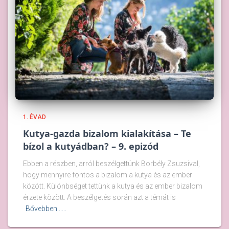
1. ÉVAD
Kutya-gazda bizalom kialakítása – Te
bízol a kutyádban? – 9. epizód
Ebben a részben, arról beszélgettünk Borbély Zsuzsival,
hogy mennyire fontos a bizalom a kutya és az ember
között. Különbséget tettünk a kutya és az ember bizalom
érzete között. A beszélgetés során azt a témát is
Bővebben...…