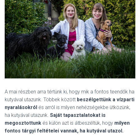
A mai részben arra tértünk ki, hogy mik a fontos teendők ha
kutyával utazunk. Többek között
beszélgettünk a vízparti
nyaralásokról
és arról is milyen nehézségekbe ütközünk,
ha kutyával utazunk.
Saját tapasztalatokat is
megosztottunk
és külön azt is átbeszéltük, hogy
milyen
fontos tárgyi feltételei vannak, ha kutyával utazol.