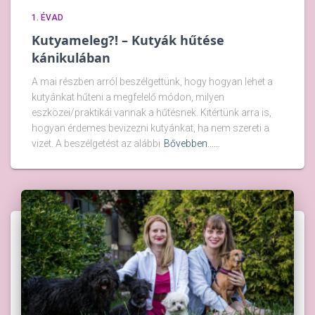
1. ÉVAD
Kutyameleg?! – Kutyák hűtése
kánikulában
A mai részben arról beszélgettünk, hogy hogyan lehet a
kutyánkat hűteni a megfelelő módon, milyen
eszközei/praktikái vannak a hűtésnek. Kitértünk arra is,
hogyan érdemes bevizezni kutyánkat, ha nem szereti a
vizet. A beszélgetést az alábbi
Bővebben...…