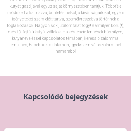
kutyát gazdijával együtt saját környezetében tanítjuk. Többféle
módszert alkalmazva, büntetés nélkül, a kívánságaitokat, egyéni
igényeiteket szem előtt tartva, személyreszabva történnek a
foglalkozások. Nagyon sok jutalomfalat fogy! Bármilyen korú(!),
méretű, fajtájú kutyát vállalok. Ha kérdéseid lennének bármilyen,
kutyaneveléssel kapcsolatos témában, keress bizalommal
emailben, Facebook-oldalamon, igyekszem válaszolni minél
hamarabb!
Kapcsolódó bejegyzések