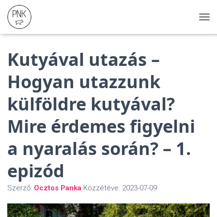
N
A
V
Kutyával utazás –
I
G
Á
Hogyan utazzunk
C
I
külföldre kutyával?
Ó
Ö
S
Mire érdemes figyelni
S
Z
a nyaralás során? – 1.
E
Z
epizód
Á
R
Á
Szerző:
Ocztos Panka
Közzétéve:
2023-07-09
S
A