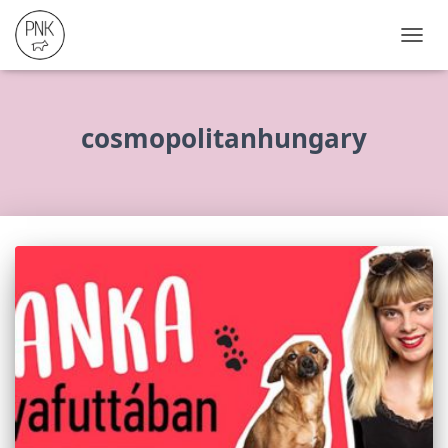
NAVIG
ÖSSZ
cosmopolitanhungary