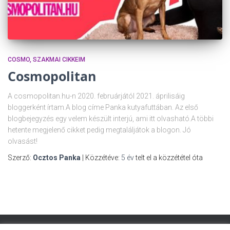
COSMO
SZAKMAI CIKKEIM
Cosmopolitan
A cosmopolitan.hu-n 2020. februárjától 2021. áprilisáig
bloggerként írtam.A blog címe Panka kutyafuttában. Az első
blogbejegyzés egy velem készült interjú, ami itt olvasható.A többi
hetente megjelenő cikket pedig megtaláljátok a blogon. Jó
olvasást!
Szerző:
Ocztos Panka
| Közzétéve:
5 év
telt el a közzététel óta