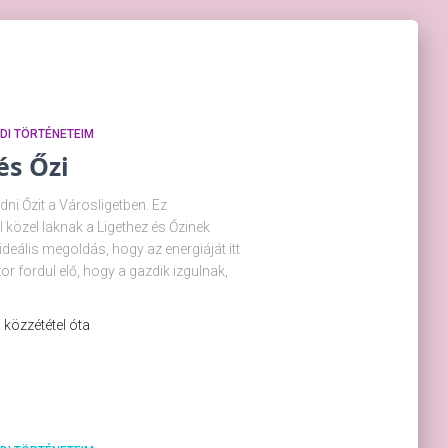
ZDI TÖRTÉNETEIM
és Őzi
dni Őzit a Városligetben. Ez
 közel laknak a Ligethez és Őzinek
deális megoldás, hogy az energiáját itt
r fordul elő, hogy a gazdik izgulnak,
 a közzététel óta