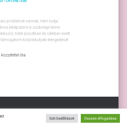
ZDI TÖRTÉNETEIM
ívási problémái vannak, nem tudja
alános kiképzésre is szüksége lenne.
öbbször, több posztban és cikkben esett
m támogatom kölyökkutyák elengedését
 a közzététel óta
 az
Süti beállítások
Összes elfogadása