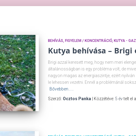
BEHÍVÁS
FIGYELEM / KONCENTRÁCIÓ
KUTYA - GA
Kutya behívása – Brigi 
Brigi azzal keresett meg, hogy nem meri elenge
általánosságban is egy probléma volt, de mivel
nagyon magas az energiaszintje, ezért nyilván i
le lehessen vezetni. Ennél a problémánál sokszo
Bővebben……
Szerző:
Ocztos Panka
| Közzétéve:
5 év
telt el