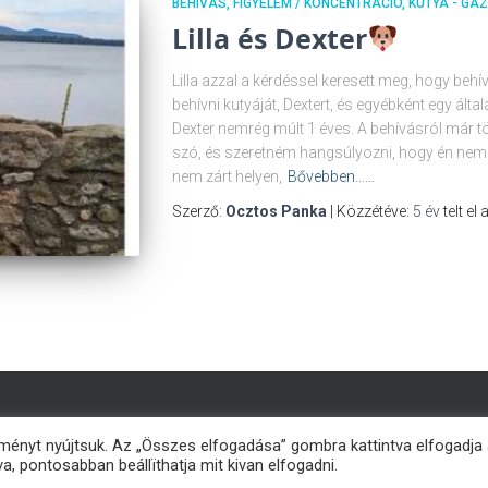
BEHÍVÁS
FIGYELEM / KONCENTRÁCIÓ
KUTYA - GA
Lilla és Dexter
Lilla azzal a kérdéssel keresett meg, hogy beh
behívni kutyáját, Dextert, és egyébként egy ált
Dexter nemrég múlt 1 éves. A behívásról már t
szó, és szeretném hangsúlyozni, hogy én ne
nem zárt helyen,
Bővebben……
Szerző:
Ocztos Panka
| Közzétéve:
5 év
telt el
ményt nyújtsuk. Az „Összes elfogadása” gombra kattintva elfogadja
a, pontosabban beállïthatja mit kivan elfogadni.