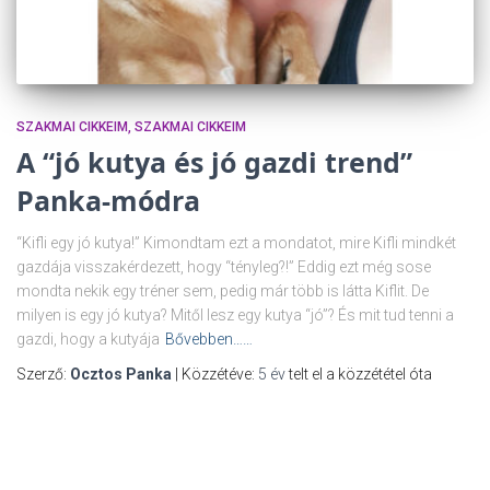
SZAKMAI CIKKEIM
SZAKMAI CIKKEIM
A “jó kutya és jó gazdi trend”
Panka-módra
“Kifli egy jó kutya!” Kimondtam ezt a mondatot, mire Kifli mindkét
gazdája visszakérdezett, hogy “tényleg?!” Eddig ezt még sose
mondta nekik egy tréner sem, pedig már több is látta Kiflit. De
milyen is egy jó kutya? Mitől lesz egy kutya “jó”? És mit tud tenni a
gazdi, hogy a kutyája
Bővebben……
Szerző:
Ocztos Panka
| Közzétéve:
5 év
telt el a közzététel óta