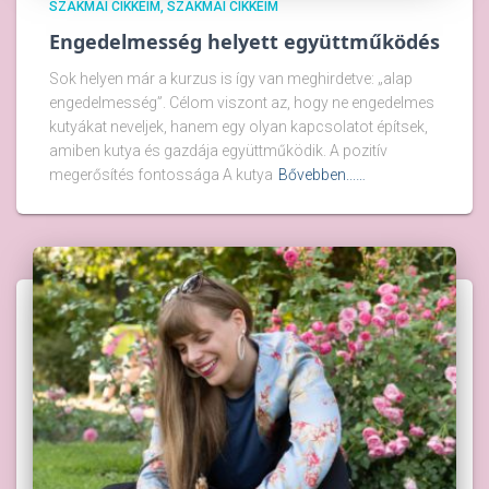
SZAKMAI CIKKEIM
SZAKMAI CIKKEIM
Engedelmesség helyett együttműködés
Sok helyen már a kurzus is így van meghirdetve: „alap
engedelmesség”. Célom viszont az, hogy ne engedelmes
kutyákat neveljek, hanem egy olyan kapcsolatot építsek,
amiben kutya és gazdája együttműködik. A pozitív
megerősítés fontossága A kutya
Bővebben...…