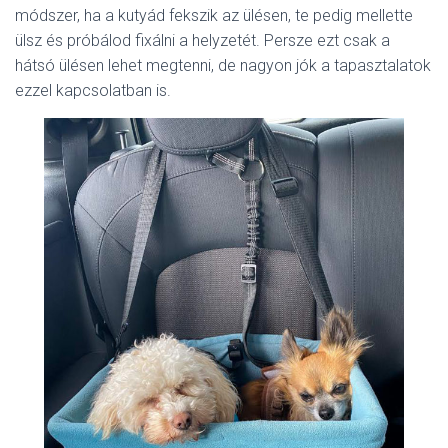
módszer, ha a kutyád fekszik az ülésen, te pedig mellette
ülsz és próbálod fixálni a helyzetét. Persze ezt csak a
hátsó ülésen lehet megtenni, de nagyon jók a tapasztalatok
ezzel kapcsolatban is.