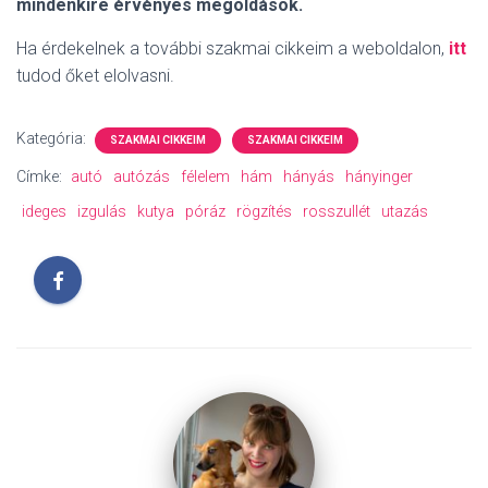
mindenkire érvényes megoldások.
Ha érdekelnek a további szakmai cikkeim a weboldalon,
itt
tudod őket elolvasni.
Kategória:
SZAKMAI CIKKEIM
SZAKMAI CIKKEIM
Címke:
autó
autózás
félelem
hám
hányás
hányinger
ideges
izgulás
kutya
póráz
rögzítés
rosszullét
utazás