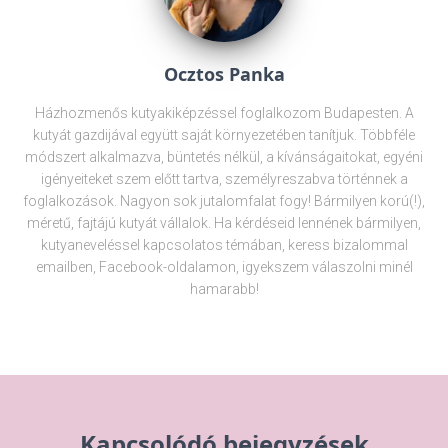
Ocztos Panka
Házhozmenős kutyakiképzéssel foglalkozom Budapesten. A
kutyát gazdijával együtt saját környezetében tanítjuk. Többféle
módszert alkalmazva, büntetés nélkül, a kívánságaitokat, egyéni
igényeiteket szem előtt tartva, személyreszabva történnek a
foglalkozások. Nagyon sok jutalomfalat fogy! Bármilyen korú(!),
méretű, fajtájú kutyát vállalok. Ha kérdéseid lennének bármilyen,
kutyaneveléssel kapcsolatos témában, keress bizalommal
emailben, Facebook-oldalamon, igyekszem válaszolni minél
hamarabb!
Kapcsolódó bejegyzések