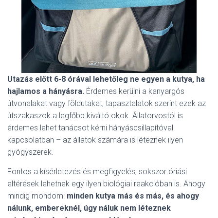
Utazás előtt 6-8 órával lehetőleg ne egyen a kutya, ha
hajlamos a hányásra.
Érdemes kerülni a kanyargós
útvonalakat vagy földutakat, tapasztalatok szerint ezek az
útszakaszok a legfőbb kiváltó okok. Állatorvostól is
érdemes lehet tanácsot kérni hányáscsillapítóval
kapcsolatban – az állatok számára is léteznek ilyen
gyógyszerek.
Fontos a kísérletezés és megfigyelés, sokszor óriási
eltérések lehetnek egy ilyen biológiai reakcióban is. Ahogy
mindig mondom:
minden kutya más és más, és ahogy
nálunk, embereknél, úgy náluk nem léteznek