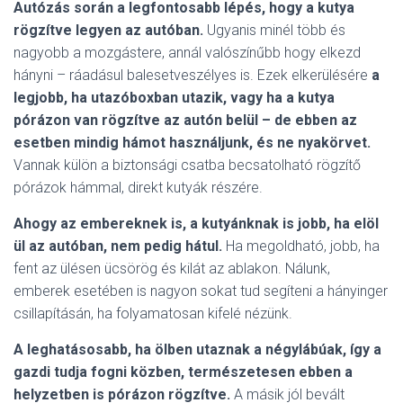
Autózás során a legfontosabb lépés, hogy a kutya
rögzítve legyen az autóban.
Ugyanis minél több és
nagyobb a mozgástere, annál valószínűbb hogy elkezd
hányni – ráadásul balesetveszélyes is. Ezek elkerülésére
a
legjobb, ha utazóboxban utazik, vagy ha a kutya
pórázon van rögzítve az autón belül – de ebben az
esetben mindig hámot használjunk, és ne nyakörvet.
Vannak külön a biztonsági csatba becsatolható rögzítő
pórázok hámmal, direkt kutyák részére.
Ahogy az embereknek is, a kutyánknak is jobb, ha elöl
ül az autóban, nem pedig hátul.
Ha megoldható, jobb, ha
fent az ülésen ücsörög és kilát az ablakon. Nálunk,
emberek esetében is nagyon sokat tud segíteni a hányinger
csillapításán, ha folyamatosan kifelé nézünk.
A leghatásosabb, ha ölben utaznak a négylábúak, így a
gazdi tudja fogni közben, természetesen ebben a
helyzetben is pórázon rögzítve.
A másik jól bevált