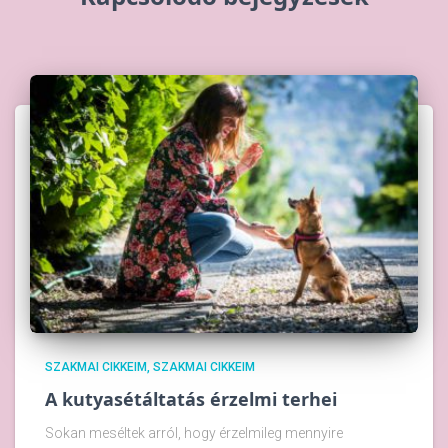
SZAKMAI CIKKEIM
SZAKMAI CIKKEIM
A kutyasétáltatás érzelmi terhei
Sokan meséltek arról, hogy érzelmileg mennyire