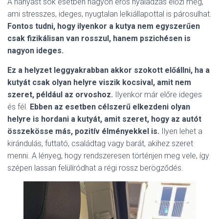
A hányást sok esetben nagyon erős nyáladzás előzi meg,
ami stresszes, ideges, nyugtalan lelkiállapottal is párosulhat.
Fontos tudni, hogy ilyenkor a kutya nem egyszerűen
csak fizikálisan van rosszul, hanem pszichésen is
nagyon ideges.
Ez a helyzet leggyakrabban akkor szokott előállni, ha a
kutyát csak olyan helyre viszik kocsival, amit nem
szeret, például az orvoshoz.
Ilyenkor már előre ideges
és fél.
Ebben az esetben célszerű elkezdeni olyan
helyre is hordani a kutyát, amit szeret, hogy az autót
összekösse más, pozitív élményekkel is.
Ilyen lehet a
kirándulás, futtató, családtag vagy barát, akihez szeret
menni. A lényeg, hogy rendszeresen történjen meg vele, így
szépen lassan felülíródhat a régi rossz berögződés.