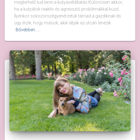
megterhelő tud lenni a kutyasétáltatás.Különösen akkor,
ha a kutyátok reaktív és agresszió problémákkal küzd.
Ilyenkor sokszorszégyenérzetük támad a gazdiknak és
úgy érzik, hogy mások, akik látják az utcán lenézik
Bővebben...…