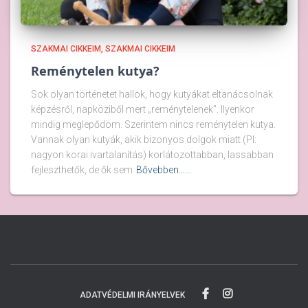
SZAKMAI CIKKEIM
SZAKMAI CIKKEIM
Reménytelen kutya?
Sok olyan történetet hallok, hogy kutyákat eltanácsolnak
képzésről, napköziből mert „reménytelenek”. Ilyenkor
mindig meglepődöm. Szerintem nincs reménytelen kutya.
Vannak olyan kutyák, akik bizonyos dolgok miatt (Pl:
nagyon korai ivartalanítás) korlátozottabban, lassabban
fejleszthetők, de ők sem
Bővebben...…
ADATVÉDELMI IRÁNYELVEK