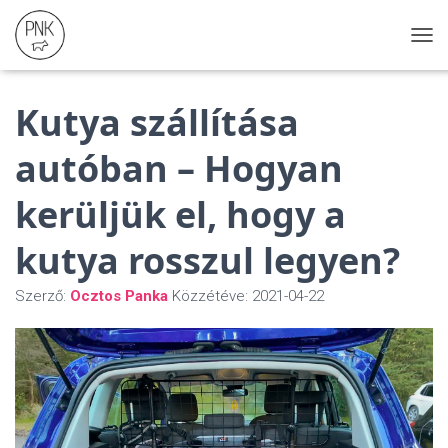
N
A
V
Kutya szállítása
I
G
Á
autóban – Hogyan
C
I
kerüljük el, hogy a
Ó
Ö
S
kutya rosszul legyen?
S
Z
Szerző:
Ocztos Panka
Közzétéve:
2021-04-22
E
Z
Á
R
Á
S
A