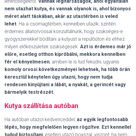
lehetőségekről.
Vannak légitársaságok, ahol egyáltalán
nem utazhat kutya, és vannak olyanok is, ahol bizonyos
méret alatt táskában, akár az utastérben is veled
lehet
. Ha a csomagtérben, kennelben utazik, szintén
érdemes állatorvossal konzultálnunk, hogy szükséges-e
gyógyszerekkel bódítani a kutyust a repülőúton és ehhez
milyen előkészületek szükségesek.
Azt is érdemes már jó
előre, esetleg otthon kipróbálni, mekkora kennelben
fér el kényelmesen
, amiben le is tud feküdni, ugyanis
komoly orvosi következményei lehetnek, ha több órán
keresztül kénytelen úgy utazni, hogy nem tudja
rendesen kinyújtani a lábát, a nyakát, a gerincét vagy
bármelyik testrészét.
Kutya szállítása autóban
Ha autóban utazol kedvenceddel,
az egyik legfontosabb
lépés, hogy megfelelően legyen rögzítve.
Ezt kennellel
tudod biztosítani
, esetleg utazó boxszal, viszont, ha nem