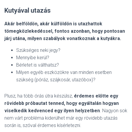
Kutyával utazás
Akár belföldön, akár külföldön is utazhattok
tömegközlekedéssel, fontos azonban, hogy pontosan
járj utána, milyen szabályok vonatkoznak a kutyákra.
Szükséges neki jegy?
Mennyibe kerül?
Bérletet is válthatsz?
Milyen egyéb eszközökre van minden esetben
szükség (póráz, szájkosár, utazóbox)?
Plusz, ha több órás útra készülsz,
érdemes előtte egy
rövidebb próbautat tenned, hogy egyáltalán hogyan
viselkedik kedvenced egy ilyen helyzetben
. Nagyon sok
nem várt probléma kiderülhet már egy rövidebb utazás
során is, szóval érdemes kísérletezni.