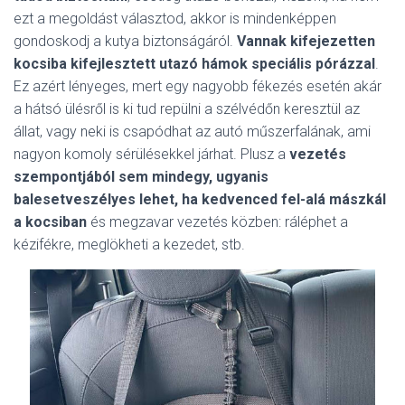
ezt a megoldást választod, akkor is mindenképpen
gondoskodj a kutya biztonságáról.
Vannak kifejezetten
kocsiba kifejlesztett utazó hámok speciális pórázzal
.
Ez azért lényeges, mert egy nagyobb fékezés esetén akár
a hátsó ülésről is ki tud repülni a szélvédőn keresztül az
állat, vagy neki is csapódhat az autó műszerfalának, ami
nagyon komoly sérülésekkel járhat. Plusz a
vezetés
szempontjából sem mindegy, ugyanis
balesetveszélyes lehet, ha kedvenced fel-alá mászkál
a kocsiban
és megzavar vezetés közben: ráléphet a
kézifékre, meglökheti a kezedet, stb.