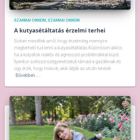
SZAKMAI CIKKEIM
SZAKMAI CIKKEIM
A kutyasétáltatás érzelmi terhei
Sokan meséltek arról, hogy érzelmileg mennyire
megterhelő tud lenni a kutyasétáltatás.Különösen akkor,
ha a kutyátok reaktív és agresszió problémákkal küzd.
Ilyenkor sokszorszégyenérzetük támad a gazdiknak és
úgy érzik, hogy mások, akik látják az utcán lenézik
Bővebben...…