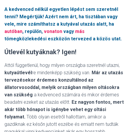
A kedvenced nélkül egyetlen lépést sem szeretnél
tenni? Megértjük! Azért nem árt, ha tisztában vagy
vele, mire számíthatsz a kutyával utazás alatt, ha
autóban
, repülőn,
vonaton
vagy
más
tömegközlekedési eszközön tervezed a közös utat.
Útlevél kutyáknak? Igen!
Attól függetlenül, hogy milyen országba szeretnél utazni,
kutyaútlevél
re mindenképp szükség van.
Már az utazás
tervezésekor érdemes konzultálnod az
állatorvosoddal, melyik országban milyen oltásokra
van szükség
a kedvenced számára és mikor érdemes
beadatni ezeket az utazás előtt.
Ez nagyon fontos, mert
akár több hónapot is igénybe vehet egy oltási
folyamat.
Több olyan esetről hallottam, amikor a
gazdiknak ez későn jutott eszébe és emiatt nem tudták
magukkal vinni kedvencünket akár egy hosszabb