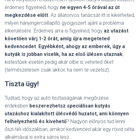
érdemes figyelned, hogy
ne egyen 4-5 órával az út
megkezdése előtt
. Az állatorvos tanácsát itt is kikérheted,
milyen hányingercsillapító gyógyszert ajánl a probléma
elkerülésére. Érdemes arra is figyelned, hogy
az utazást
követően várj 1-2 órát, amíg újra megeteted
kedvencedet
.
Egyébként, ahogy az emberek, úgy a
kutyák is jobban viselik, ha az első ülésen utaznak
,
kistestűek esetén pedig akár ölbe is veheted őket
(természetesen csak akkor, ha nem te vezetsz).
Tiszta ügy!
Tudtad, hogy az autó tisztaságának megőrzése
érdekében
beszerezhetsz speciálisan kutyás
utazáshoz kialakított ülésvédő huzatot, ami könnyen
felhelyezhető és kivehető
? Nagyon előnyös tud lenni
őszi-téli időszakban, amikor kedvenced akár egy rövid séta
alkalmával is extra sáros lesz.