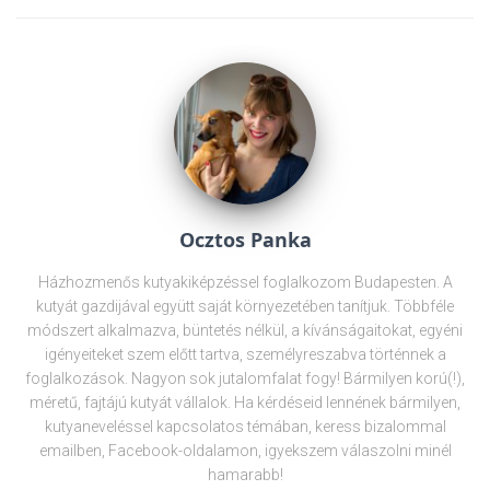
Ocztos Panka
Házhozmenős kutyakiképzéssel foglalkozom Budapesten. A
kutyát gazdijával együtt saját környezetében tanítjuk. Többféle
módszert alkalmazva, büntetés nélkül, a kívánságaitokat, egyéni
igényeiteket szem előtt tartva, személyreszabva történnek a
foglalkozások. Nagyon sok jutalomfalat fogy! Bármilyen korú(!),
méretű, fajtájú kutyát vállalok. Ha kérdéseid lennének bármilyen,
kutyaneveléssel kapcsolatos témában, keress bizalommal
emailben, Facebook-oldalamon, igyekszem válaszolni minél
hamarabb!