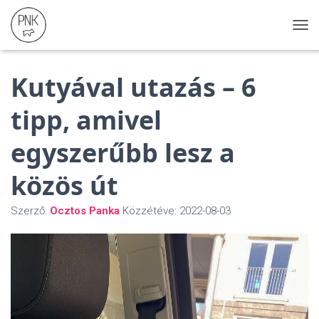
N
A
V
Kutyával utazás – 6
I
G
Á
tipp, amivel
C
I
egyszerűbb lesz a
Ó
Ö
S
közös út
S
Z
Szerző:
Ocztos Panka
Közzétéve:
2022-08-03
E
Z
Á
R
Á
S
A