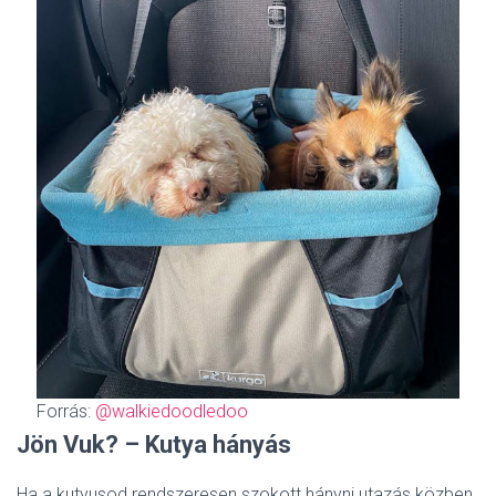
Forrás:
@walkiedoodledoo
Jön Vuk? – Kutya hányás
Ha a kutyusod rendszeresen szokott hányni utazás közben,