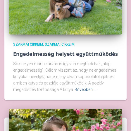
SZAKMAI CIKKEIM
SZAKMAI CIKKEIM
Engedelmesség helyett együttműködés
Sok helyen már a kurzus is így van meghirdetve: „alap
engedelmesség”. Célom viszont az, hogy ne engedelmes
kutyákat neveljek, hanem egy olyan kapcsolatot építsek,
amiben kutya és gazdája együttműködik. A pozitív
megerősítés fontossága A kutya
Bővebben...…