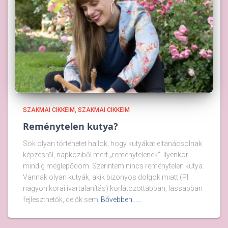
SZAKMAI CIKKEIM
SZAKMAI CIKKEIM
Reménytelen kutya?
Sok olyan történetet hallok, hogy kutyákat eltanácsolnak
képzésről, napköziből mert „reménytelenek”. Ilyenkor
mindig meglepődöm. Szerintem nincs reménytelen kutya.
Vannak olyan kutyák, akik bizonyos dolgok miatt (Pl:
nagyon korai ivartalanítás) korlátozottabban, lassabban
fejleszthetők, de ők sem
Bővebben...…