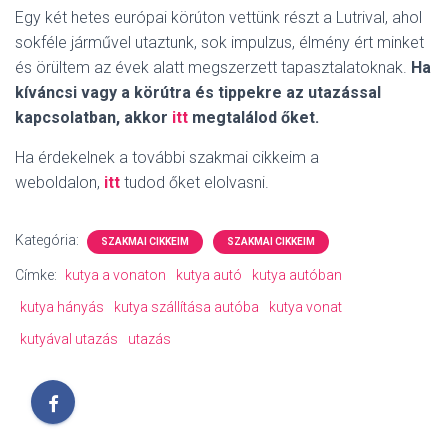
Egy két hetes európai körúton vettünk részt a Lutrival, ahol
sokféle járművel utaztunk, sok impulzus, élmény ért minket
és örültem az évek alatt megszerzett tapasztalatoknak.
Ha
kíváncsi vagy a körútra és tippekre az utazással
kapcsolatban, akkor
itt
megtalálod őket.
Ha érdekelnek a további szakmai cikkeim a
weboldalon,
itt
tudod őket elolvasni.
Kategória:
SZAKMAI CIKKEIM
SZAKMAI CIKKEIM
Címke:
kutya a vonaton
kutya autó
kutya autóban
kutya hányás
kutya szállítása autóba
kutya vonat
kutyával utazás
utazás