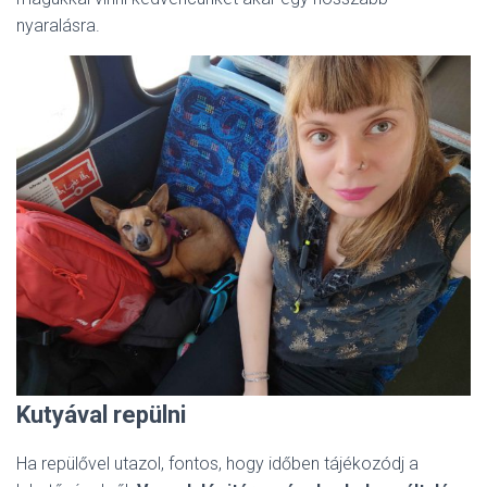
nyaralásra.
Kutyával repülni
Ha repülővel utazol, fontos, hogy időben tájékozódj a