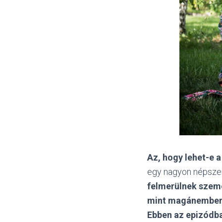
Az, hogy lehet-e 
egy nagyon népszer
felmerülnek szemé
mint magánembe
Ebben az epizódba