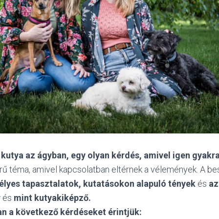
a kutya az ágyban, egy olyan kérdés, amivel igen gyakr
ű téma, amivel kapcsolatban eltérnek a vélemények. A bes
lyes tapasztalatok, kutatásokon alapuló tények
és
az
r
és
mint kutyakiképző.
n a következő kérdéseket érintjük: