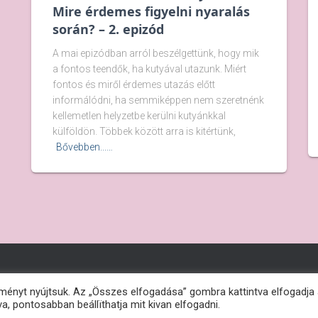
Mire érdemes figyelni nyaralás
során? – 2. epizód
A mai epizódban arról beszélgettünk, hogy mik
a fontos teendők, ha kutyával utazunk. Miért
fontos és miről érdemes utazás előtt
informálódni, ha semmiképpen nem szeretnénk
kellemetlen helyzetbe kerülni kutyánkkal
külföldön. Többek között arra is kitértünk,
Bővebben...…
ményt nyújtsuk. Az „Összes elfogadása” gombra kattintva elfogadja
a, pontosabban beállïthatja mit kivan elfogadni.