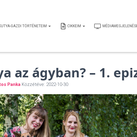
KUTYA-GAZDI TÖRTÉNETEIM
CIKKEIM
MÉDIAMEGJELENÉS
a az ágyban? – 1. epi
tos Panka
Közzétéve:
2022-10-30