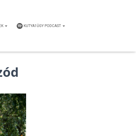
EK
KUTYA1ÜGY PODCAST
zód