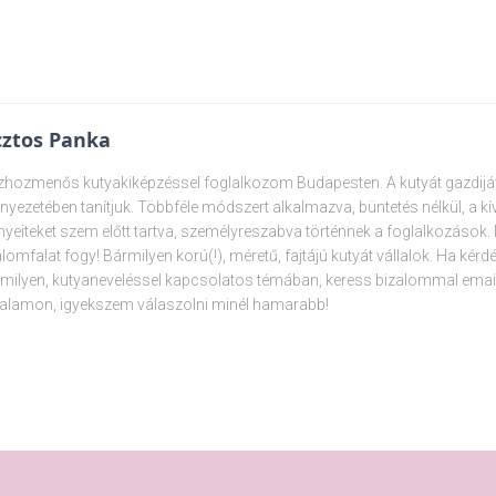
ztos Panka
hozmenős kutyakiképzéssel foglalkozom Budapesten. A kutyát gazdijáva
nyezetében tanítjuk. Többféle módszert alkalmazva, büntetés nélkül, a k
nyeiteket szem előtt tartva, személyreszabva történnek a foglalkozások
alomfalat fogy! Bármilyen korú(!), méretű, fajtájú kutyát vállalok. Ha kér
milyen, kutyaneveléssel kapcsolatos témában, keress bizalommal emai
alamon, igyekszem válaszolni minél hamarabb!