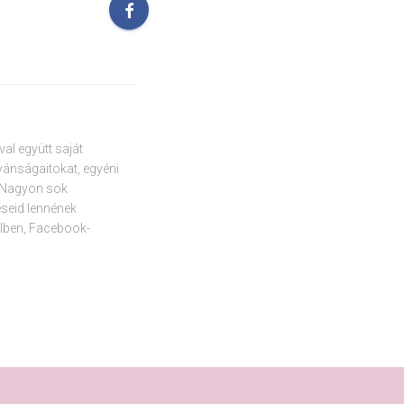
l együtt saját
ívánságaitokat, egyéni
. Nagyon sok
déseid lennének
lben, Facebook-