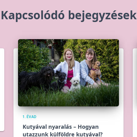
Kapcsolódó bejegyzések
1. ÉVAD
Kutyával nyaralás – Hogyan
utazzunk külföldre kutyával?