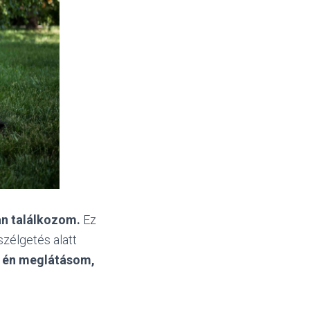
an találkozom.
Ez
zélgetés alatt
 én meglátásom,