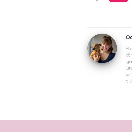
Oc
Ház
kör
igé
jut
bár
old