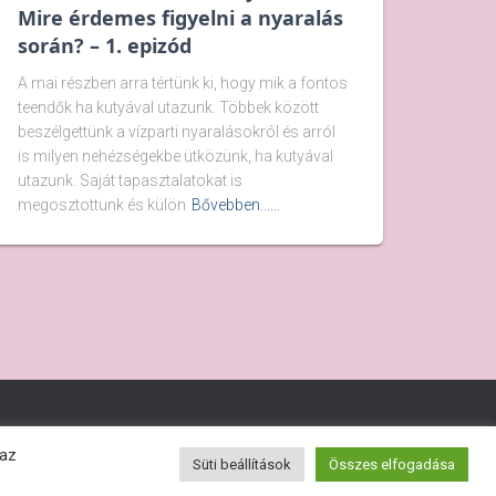
Mire érdemes figyelni a nyaralás
során? – 1. epizód
A mai részben arra tértünk ki, hogy mik a fontos
teendők ha kutyával utazunk. Többek között
beszélgettünk a vízparti nyaralásokról és arról
is milyen nehézségekbe ütközünk, ha kutyával
utazunk. Saját tapasztalatokat is
megosztottunk és külön
Bővebben...…
 az
Süti beállítások
Összes elfogadása