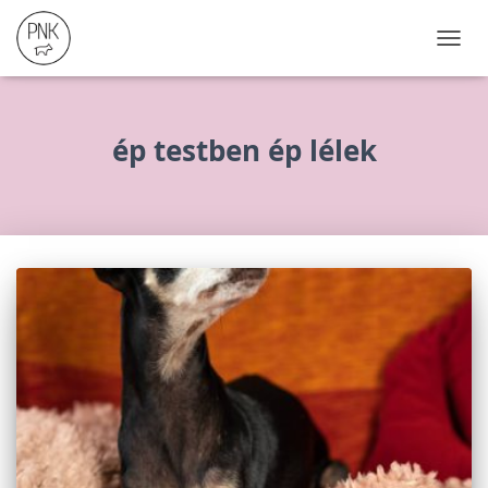
NAVIG
ÖSSZ
ép testben ép lélek