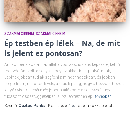
SZAKMAI CIKKEIM
SZAKMAI CIKKEIM
Ép testben ép lélek – Na, de mit
is jelent ez pontosan?
Amikor beiratkoztam az állatorvosi asszisztens képzésre, két fő
motivációm volt: az egyik, hogy az akkor beteg kutyámnak,
Lapinak jobban tudjak segíteni a mindennapokban, és jobban
megértsem, mi történik vele; a másik pedig, hogy a hozzám hozott
kutyák viselkedését még jobban átlássam az egészségügyi
tudásom összefüggéseiben is. Az “ép testben ép
Bővebben……
Szerző:
Ocztos Panka
| Közzétéve:
4 év
telt el a közzététel óta