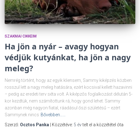
SZAKMAI CIKKEIM
Ha jön a nyár – avagy hogyan
védjük kutyánkat, ha jön a nagy
meleg?
Nemrég történt, hogy az egyik kliensem, Sammy kiképzés közben
rosszul lett a nagy meleg hatására, ezért kocsival kellett hazavinni
– pedig az eredeti terv séta volt. A kiképzős foglalkozást délután 5-
kor kezdtük, nem számítottunk rá, hogy gond lehet. Sammy
azonban még nagyon fiatal, ráadásul őszi születésű – ezért
Sammynek nincs
Bővebben……
Szerző:
Ocztos Panka
| Közzétéve:
5 év
telt el a közzététel óta