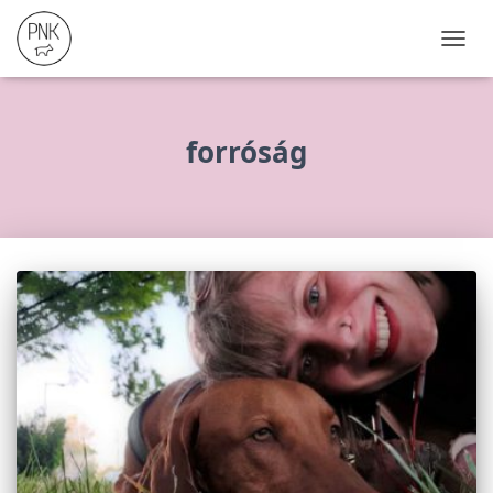
NAVIG
ÖSSZ
forróság