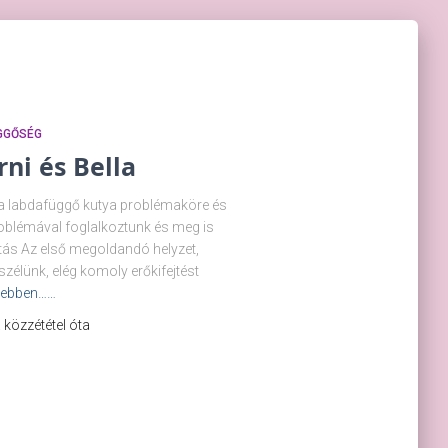
GGŐSÉG
ni és Bella
s a labdafüggő kutya problémaköre és
roblémával foglalkoztunk és meg is
tás Az első megoldandó helyzet,
szélünk, elég komoly erőkifejtést
ebben……
 a közzététel óta