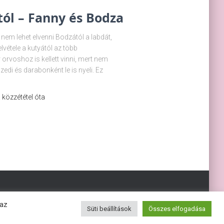
tól – Fanny és Bodza
nem lehet elvenni Bodzától a labdát,
étele a kutyától az több
orvoshoz is kellett vinni, mert nem
edi és darabonként le is nyeli. Ez
 a közzététel óta
 az
Süti beállítások
Összes elfogadása