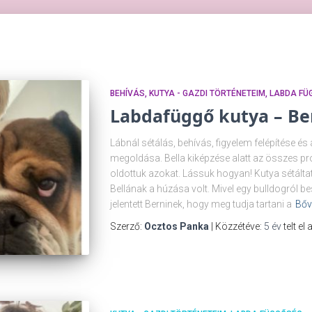
BEHÍVÁS
KUTYA - GAZDI TÖRTÉNETEIM
LABDA FÜ
Labdafüggő kutya – Ber
Lábnál sétálás, behívás, figyelem felépítése é
megoldása. Bella kiképzése alatt az összes p
oldottuk azokat. Lássuk hogyan! Kutya sétálta
Bellának a húzása volt. Mivel egy bulldogról be
jelentett Berninek, hogy meg tudja tartani a
Bőv
Szerző:
Ocztos Panka
| Közzétéve:
5 év
telt el