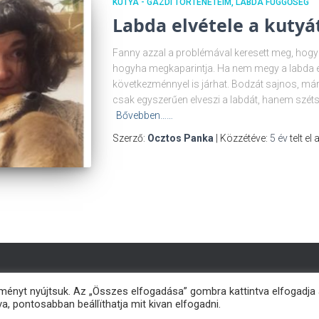
KUTYA - GAZDI TÖRTÉNETEIM
LABDA FÜGGŐSÉG
Labda elvétele a kutyá
Fanny azzal a problémával keresett meg, hogy 
hogyha megkaparintja. Ha nem megy a labda elv
következménnyel is járhat. Bodzát sajnos, már 
csak egyszerűen elveszi a labdát, hanem szétsz
Bővebben……
Szerző:
Ocztos Panka
| Közzétéve:
5 év
telt el
ményt nyújtsuk. Az „Összes elfogadása” gombra kattintva elfogadja
a, pontosabban beállïthatja mit kivan elfogadni.