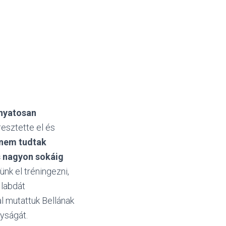
onyatosan
esztette el és
 nem tudtak
s nagyon sokáig
nk el tréningezni,
 labdát
l mutattuk Bellának
gyságát.