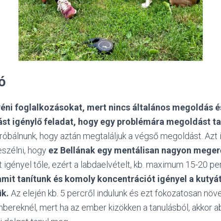
ó
gyéni foglalkozásokat, mert nincs általános megoldás 
t igénylő feladat, hogy egy problémára megoldást tal
 próbálnunk, hogy aztán megtaláljuk a végső megoldást. Azt
szélni, hogy
ez Bellának egy mentálisan nagyon megerő
t igényel tőle, ezért a labdaelvételt, kb. maximum 15-20 pe
amit tanítunk és komoly koncentrációt igényel a kutyát
ük.
Az elején kb. 5 percről indulunk és ezt fokozatosan növ
bereknél, mert ha az ember kizökken a tanulásból, akkor ab