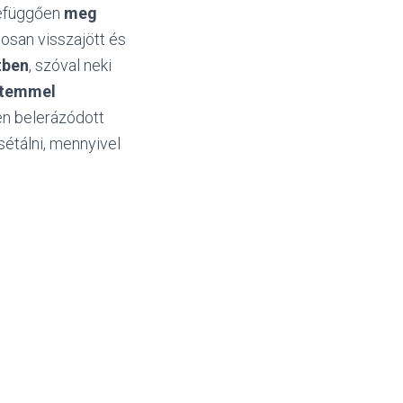
zefüggően
meg
tosan visszajött és
tben
, szóval neki
étemmel
sen belerázódott
sétálni, mennyivel