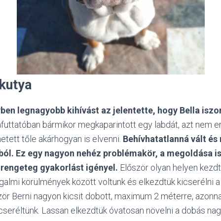
kutya
ben legnagyobb kihívást az jelentette, hogy Bella isz
futtatóban bármikor megkaparintott egy labdát, azt nem er
tett tőle akárhogyan is elvenni.
Behívhatatlanná vált és
ból.
Ez egy nagyon nehéz problémakör, a megoldása i
 rengeteg gyakorlást igényel.
Először olyan helyen kezdtü
galmi körülmények között voltunk és elkezdtük kicserélni a
ször Berni nagyon kicsit dobott, maximum 2 méterre, azonna
 cseréltünk. Lassan elkezdtük óvatosan növelni a dobás na