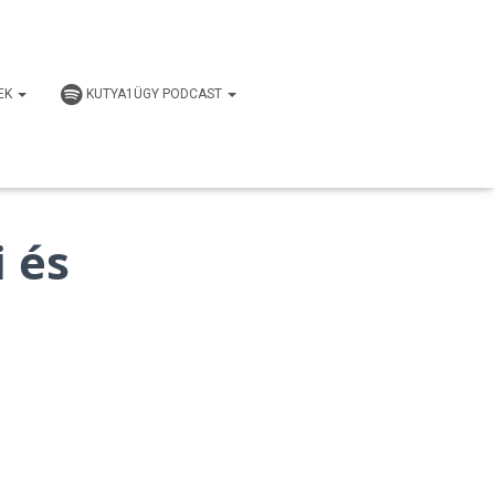
EK
KUTYA1ÜGY PODCAST
 és