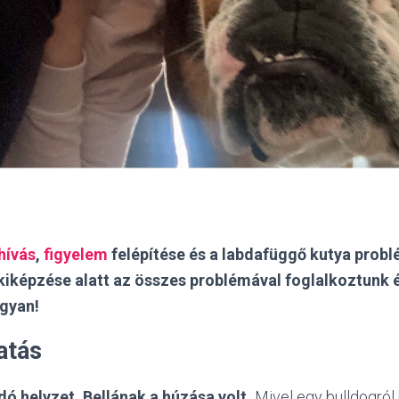
hívás
,
figyelem
felépítése és a labdafüggő kutya prob
kiképzése alatt az összes problémával foglalkoztunk 
gyan!
atás
ó helyzet, Bellának a húzása volt.
Mivel egy bulldogról 