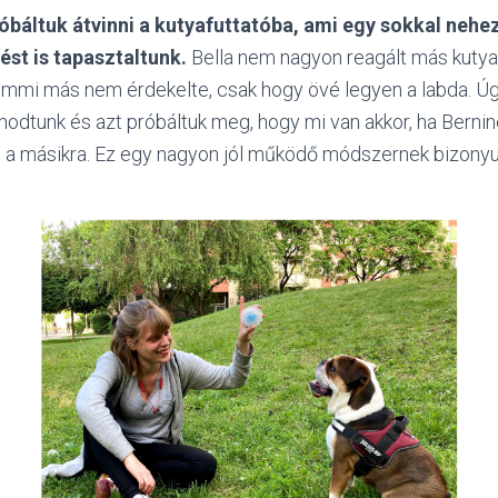
báltuk átvinni a kutyafuttatóba, ami egy sokkal nehez
sést is tapasztaltunk.
Bella nem nagyon reagált más kutya
semmi más nem érdekelte, csak hogy övé legyen a labda. 
dtunk és azt próbáltuk meg, hogy mi van akkor, ha Berniné
ki a másikra. Ez egy nagyon jól működő módszernek bizonyult