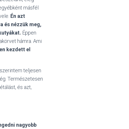
a egyébként másfél
vele.
Én azt
ra és nézzük meg,
kutyákat.
Éppen
yakörvet hámra. Ami
en kezdett el
szerintem teljesen
űség. Természetesen
tálást, és azt,
 engedni nagyobb