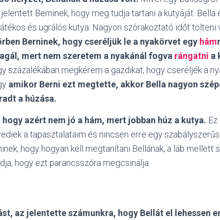
 jelentett Berninek, hogy meg tudja tartani a kutyáját. Bell
 játékos és ugrálós kutya. Nagyon szórakoztató időt tölteni 
örben Berninek, hogy cseréljük le a nyakörvet egy
hám
eagál, mert nem szeretem a nyakánál fogva
rángatni
a 
agy százalékában megkérem a gazdikat, hogy cseréljék a n
ogy
amikor Berni ezt megtette, akkor Bella nagyon szép
radt a húzása.
hogy azért nem jó a hám, mert jobban húz a kutya.
Ez 
yediek a tapasztalataim és nincsen erre egy szabályszer
ek, hogy hogyan kell megtanítani Bellának, a láb mellett sé
dja, hogy ezt parancsszóra megcsinálja.
ást, az jelentette számunkra, hogy Bellát el lehessen