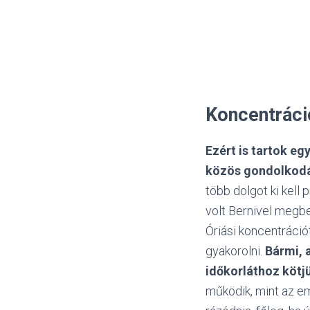
Koncentráci
Ezért is tartok e
közös gondolkodás
több dolgot ki kell
volt Bernivel megbe
Óriási koncentráció
gyakorolni.
Bármi, 
időkorláthoz kötj
működik, mint az em