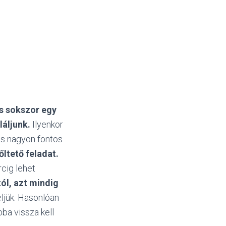
és sokszor egy
áljunk.
Ilyenkor
 is nagyon fontos
ltető feladat.
rcig lehet
ól, azt mindig
eljük. Hasonlóan
ba vissza kell