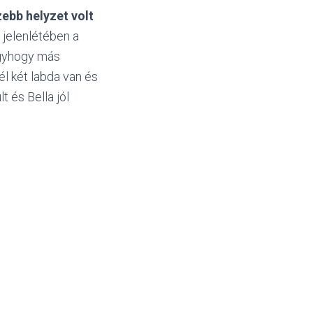
ebb helyzet volt
 jelenlétében a
Úgyhogy más
l két labda van és
 és Bella jól