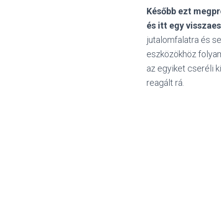
Később ezt megpró
és itt egy visszae
jutalomfalatra és 
eszközökhöz folyamo
az egyiket cseréli 
reagált rá.