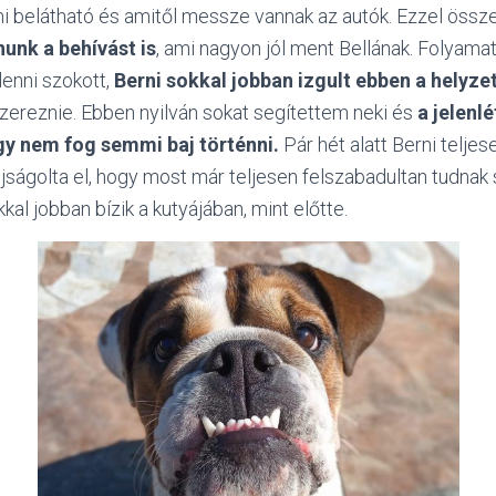
mi belátható és amitől messze vannak az autók. Ezzel öss
nunk a behívást is
, ami nagyon jól ment Bellának. Folyama
lenni szokott,
Berni sokkal jobban izgult ebben a helyze
szereznie. Ebben nyilván sokat segítettem neki és
a jelenl
gy nem fog semmi baj történni.
Pár hét alatt Berni telje
ságolta el, hogy most már teljesen felszabadultan tudnak 
al jobban bízik a kutyájában, mint előtte.