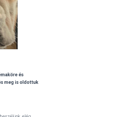
lémaköre és
és meg is oldottuk
beszélünk, elég