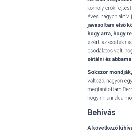
komoly erőkifejtést
éves, nagyon aktív,
javasoltam első k
hogy arra, hogy r
ezért, az esetek n
csodálatos volt, h
sétálni és abbama
Sokszor mondják, 
változó, nagyon eg
megtanítottam Bernin
hogy mi annak a mó
Behívás
A következő kihív