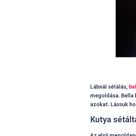
Lábnál sétálás,
be
megoldása. Bella 
azokat. Lássuk ho
Kutya sétált
Az első megoldand