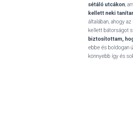
sétáló utcákon
, a
kellett neki taníta
általában, ahogy az 
kellett bátorságot 
biztosítottam, ho
ebbe és boldogan új
könnyebb így és sokk