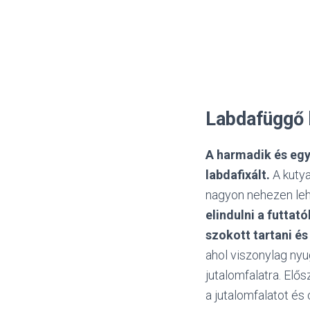
Labdafüggő 
A harmadik és egy
labdafixált.
A kutya
nagyon nehezen lehe
elindulni a futtató
szokott tartani és
ahol viszonylag nyu
jutalomfalatra. Elő
a jutalomfalatot és