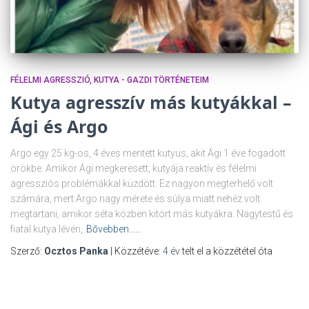
FÉLELMI AGRESSZIÓ
KUTYA - GAZDI TÖRTÉNETEIM
Kutya agresszív más kutyákkal –
Ági és Argo
Argo egy 25 kg-os, 4 éves mentett kutyus, akit Ági 1 éve fogadott
örökbe. Amikor Ági megkeresett, kutyája reaktív és félelmi
agressziós problémákkal küzdött. Ez nagyon megterhelő volt
számára, mert Argo nagy mérete és súlya miatt nehéz volt
megtartani, amikor séta közben kitört más kutyákra. Nagytestű és
fiatal kutya lévén,
Bővebben……
Szerző:
Ocztos Panka
| Közzétéve:
4 év
telt el a közzététel óta