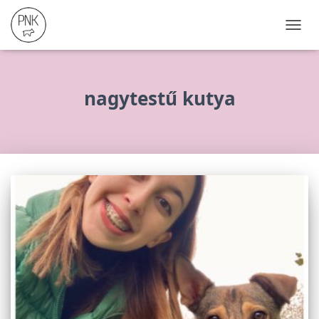
NAVIG
ÖSSZ
nagytestű kutya