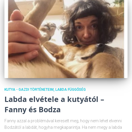
KUTYA - GAZDI TÖRTÉNETEIM
LABDA FÜGGŐSÉG
Labda elvétele a kutyától –
Fanny és Bodza
Fanny azzal a problémával keresett meg, hogy nem lehet elvenni
Bodzától a labdát, hogyha megkaparintja. Ha nem megy a labda