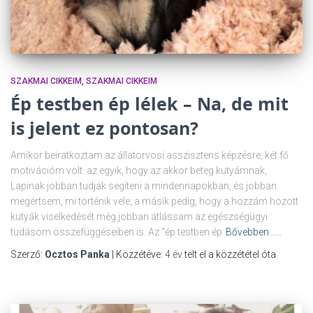
SZAKMAI CIKKEIM
SZAKMAI CIKKEIM
Ép testben ép lélek – Na, de mit
is jelent ez pontosan?
Amikor beiratkoztam az állatorvosi asszisztens képzésre, két fő
motivációm volt: az egyik, hogy az akkor beteg kutyámnak,
Lapinak jobban tudjak segíteni a mindennapokban, és jobban
megértsem, mi történik vele; a másik pedig, hogy a hozzám hozott
kutyák viselkedését még jobban átlássam az egészségügyi
tudásom összefüggéseiben is. Az “ép testben ép
Bővebben……
Szerző:
Ocztos Panka
| Közzétéve:
4 év
telt el a közzététel óta