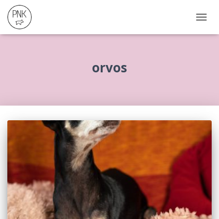
NAVIG
ÖSSZ
orvos