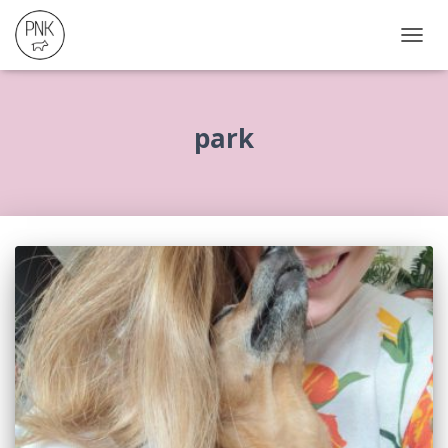
NAVIG
ÖSSZ
park