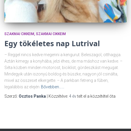
SZAKMAI CIKKEIM
SZAKMAI CIKKEIM
Egy tökéletes nap Lutrival
– Reggel nincs kedve megenni a kengurut. Beleszagol, otthagyja.
Aztán kimegy a konyhába, jelzi éhes, de ma máshoz van kedve. –
Séta közben minden motorost, biciklist, gördeszkást megugat.
Mindegyik után iszonyú boldog és büszke, nagyon jól csinálta,
mivel az összeset elkergette. – A parkban fetreng a fűben,
legalábbis az elején
Bővebben……
Szerző:
Ocztos Panka
| Közzétéve:
4 év
telt el a közzététel óta