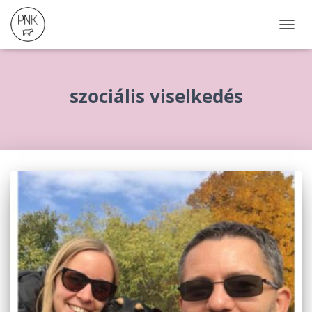
NAVIG
ÖSSZ
szociális viselkedés