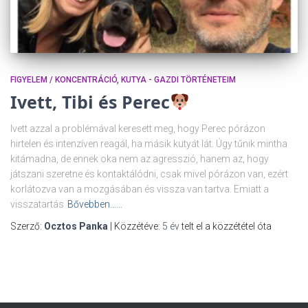
FIGYELEM / KONCENTRÁCIÓ
KUTYA - GAZDI TÖRTÉNETEIM
Ivett, Tibi és Perec
Ivett azzal a problémával keresett meg, hogy Perec pórázon
hirtelen és intenzíven reagál, ha másik kutyát lát. Úgy tűnik mintha
kitámadna, de ennek oka nem az agresszió, hanem az, hogy
játszani szeretne és kontaktálódni, csak mivel pórázon van, ezért
korlátozva van a mozgásában és vissza van tartva. Emiatt a
visszatartás
Bővebben……
Szerző:
Ocztos Panka
| Közzétéve:
5 év
telt el a közzététel óta