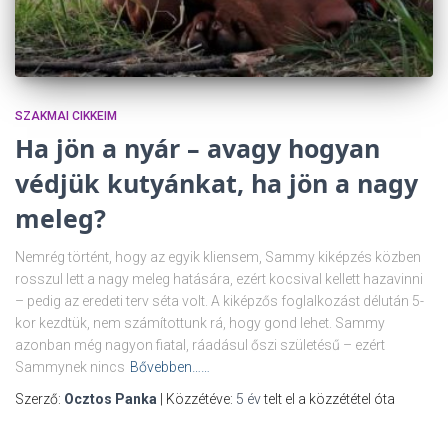
SZAKMAI CIKKEIM
Ha jön a nyár – avagy hogyan
védjük kutyánkat, ha jön a nagy
meleg?
Nemrég történt, hogy az egyik kliensem, Sammy kiképzés közben
rosszul lett a nagy meleg hatására, ezért kocsival kellett hazavinni
– pedig az eredeti terv séta volt. A kiképzős foglalkozást délután 5-
kor kezdtük, nem számítottunk rá, hogy gond lehet. Sammy
azonban még nagyon fiatal, ráadásul őszi születésű – ezért
Sammynek nincs
Bővebben……
Szerző:
Ocztos Panka
| Közzétéve:
5 év
telt el a közzététel óta