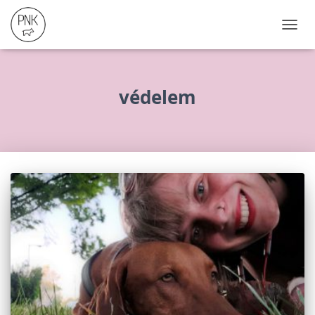
NAVIG
ÖSSZ
védelem