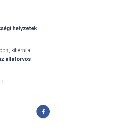
sségi helyzetek
dni, kikérni a
az állatorvos
i.