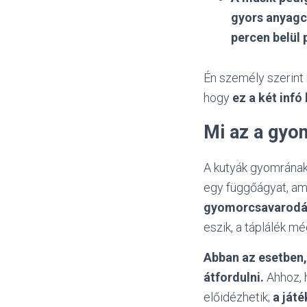
gyors anyagcs
percen belül p
Én személy szerint
hogy
ez a két infó
Mi az a gyo
A kutyák gyomrána
egy függőágyat, ami
gyomorcsavarodá
eszik, a táplálék m
Abban az esetben,
átfordulni.
Ahhoz, h
előidézhetik;
a játé