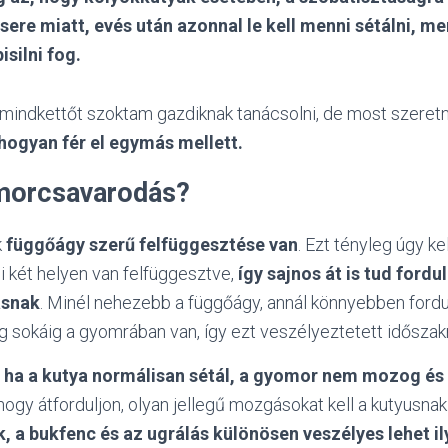
ere miatt, evés után azonnal le kell menni sétálni, me
isilni fog.
 mindkettőt szoktam gazdiknak tanácsolni, de most szeret
 hogyan fér el egymás mellett.
morcsavarodás?
k
függőágy szerű felfüggesztése van
. Ezt tényleg úgy ke
 két helyen van felfüggesztve,
így sajnos át is tud fordul
snak
. Minél nehezebb a függőágy, annál könnyebben fordul
ég sokáig a gyomrában van, így ezt veszélyeztetett időszak
 ha a kutya normálisan sétál, a gyomor nem mozog és
ogy átforduljon, olyan jellegű mozgásokat kell a kutyusnak 
k, a bukfenc és az ugrálás különösen veszélyes lehet il