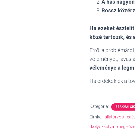
A has nagyon
Rossz közérz
Ha ezeket észleli
közé tartozik, és 
Erről a problémáról
véleményét, javasla
véleménye a legm
Ha érdekelnek a to
Kategória:
SZAKMAI CIK
Címke:
állatorvos
egé
kölyökkutya
megelőz