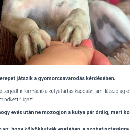
erepet játszik a gyomorcsavarodás kérdésében.
elterjedt információ a kutyatartás kapcsán, ami látszólag 
indkettő igaz:
hogy evés után ne mozogjon a kutya pár óráig, mert ko
g az, hogy kölyökkutyák esetében, a szobatisztaságra