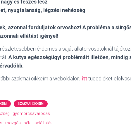
 nagy és feszes lesz
et, nyugtalanság, légzési nehézség
tek, azonnal forduljatok orvoshoz! A probléma a sürgő
azonnali ellátást igényel!
 részletesebben érdemes a saját állatorvosotoknál tájékozó
tát.
A kutya egészségügyi problémáit illetően, mindig 
érvadóbb.
vábbi szakmai cikkeim a weboldalon,
itt
tudod őket elolvasn
KEIM
SZAKMAI CIKKEIM
szség
gyomorcsavarodás
és
mozgás
séta
sétáltatás