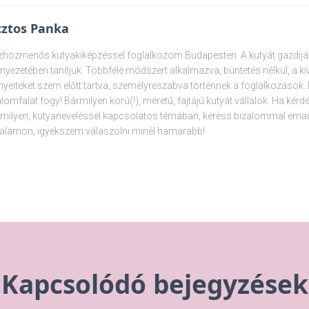
ztos Panka
hozmenős kutyakiképzéssel foglalkozom Budapesten. A kutyát gazdijáva
nyezetében tanítjuk. Többféle módszert alkalmazva, büntetés nélkül, a k
nyeiteket szem előtt tartva, személyreszabva történnek a foglalkozások
alomfalat fogy! Bármilyen korú(!), méretű, fajtájú kutyát vállalok. Ha kér
milyen, kutyaneveléssel kapcsolatos témában, keress bizalommal emai
alamon, igyekszem válaszolni minél hamarabb!
Kapcsolódó bejegyzések