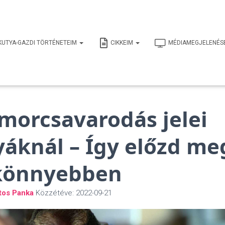
KUTYA-GAZDI TÖRTÉNETEIM
CIKKEIM
MÉDIAMEGJELENÉS
morcsavarodás jelei
yáknál – Így előzd me
könnyebben
tos Panka
Közzétéve:
2022-09-21