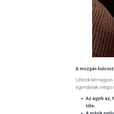
A mozgás kulcssz
Létezik két nagyon 
egymásnak, mégis m
Az egyik az, 
tőle.
A másik pedi