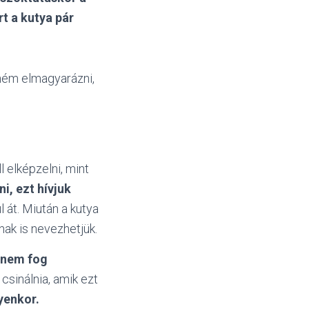
rt a kutya pár
ném elmagyarázni,
ll elképzelni, mint
ni, ezt hívjuk
 át. Miután a kutya
nak is nevezhetjük.
 nem fog
csinálnia, amik ezt
yenkor.