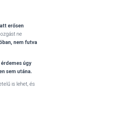
att erősen
mozgást ne
óban, nem futva
,
érdemes úgy
pen sem utána.
elű is lehet, és