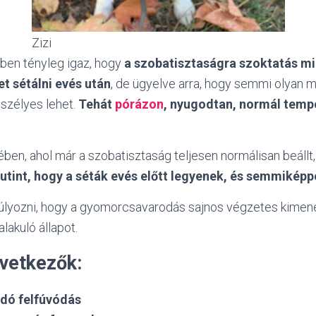
Zizi
ben tényleg igaz, hogy
a szobatisztaságra szoktatás mi
et sétálni evés után
, de ügyelve arra, hogy semmi olyan 
szélyes lehet.
Tehát
pórázon
, nyugodtan, normál temp
ében, ahol már a szobatisztaság teljesen normálisan beállt
 rutint, hogy a séták evés előtt legyenek, és semmikép
lyozni, hogy a gyomorcsavarodás sajnos végzetes kimenet
lakuló állapot.
övetkezők:
dó felfúvódás