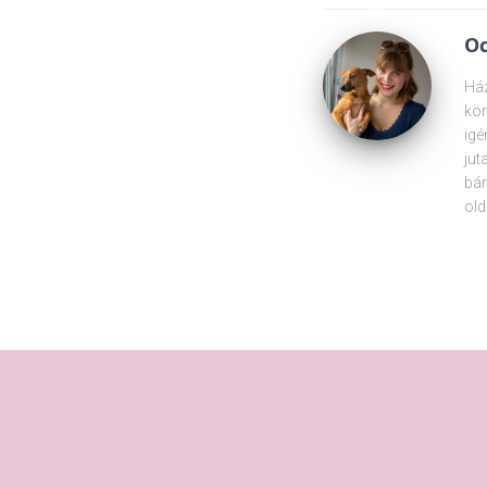
Oc
Ház
kör
igé
jut
bár
old