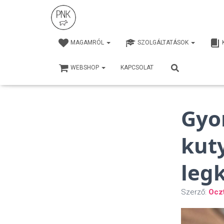
MAGAMRÓL
SZOLGÁLTATÁSOK
WEBSHOP
KAPCSOLAT
Gyo
kut
leg
Szerző:
Ocz