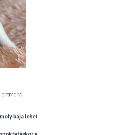
ellentmond
moly baja lehet
 szoktatáskor a