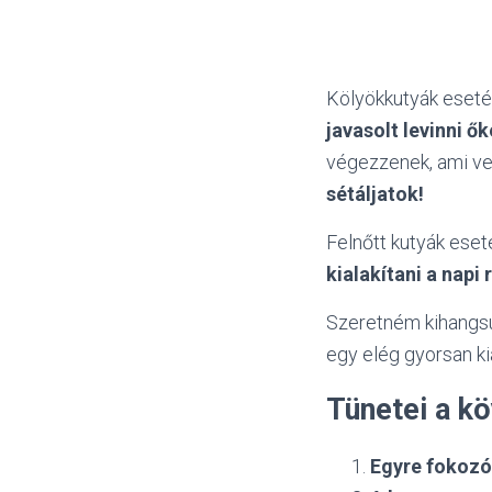
Kölyökkutyák eseté
javasolt levinni ők
végezzenek, ami ve
sétáljatok!
Felnőtt kutyák eset
kialakítani a napi
Szeretném kihangsú
egy elég gyorsan kia
Tünetei a k
Egyre fokozó