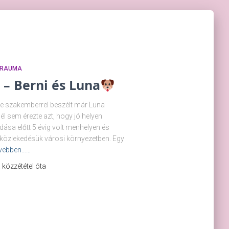
TRAUMA
 – Berni és Luna
éle szakemberrel beszélt már Luna
l sem érezte azt, hogy jó helyen
ása előtt 5 évig volt menhelyen és
a közlekedésük városi környezetben. Egy
vebben……
 a közzététel óta