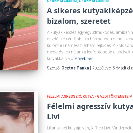
SZAKMAI CIKKEIM
SZAKMAI CIKKEIM
A sikeres kutyakiképzés
bizalom, szeretet
A kutyakiképzés egy együttműködés, amiben 
gazdája és én. Ebben a hármasban mindenkinek
különben nem lesz látható fejlődés. A kölcsönös 
megerősítés nálam a legfontosabb alapelvek, 
kutyákkal való
Bővebben……
Szerző:
Ocztos Panka
| Közzétéve:
5 év
telt el
FÉLELMI AGRESSZIÓ
KUTYA - GAZDI TÖRTÉNETEIM
Félelmi agresszív kutya
Livi
Lillának két kutyája van, Kifli és Livi. Mindig ve