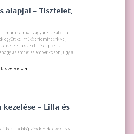
 alapjai – Tisztelet,
minimum hárman vagyunk: a kutya, a
 együtt kell működnie mindenkivel,
tisztelet, a szeretet és a pozitív
ahogy az ember és ember közötti, úgy a
 a közzététel óta
 kezelése – Lilla és
lük érkezett a kiképzésekre, de csak Livivel