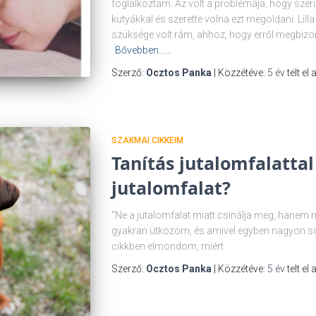
foglalkoztam. Az volt a problémája, hogy szeri
kutyákkal és szerette volna ezt megoldani. Lilla 
szüksége volt rám, ahhoz, hogy erről megbizo
Bővebben……
Szerző:
Ocztos Panka
| Közzétéve:
5 év
telt el
SZAKMAI CIKKEIM
Tanítás jutalomfalattal
jutalomfalat?
“Ne a jutalomfalat miatt csinálja meg, hanem
gyakran ütközöm, és amivel egyben nagyon s
cikkben elmondom, miért.
Szerző:
Ocztos Panka
| Közzétéve:
5 év
telt el