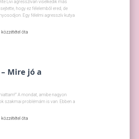
nte Livi agresszívan viselkedik más
sejtette, hogy ez félelemből ered, de
nyosodjon. Egy félelmi agresszív kutya
 a közzététel óta
 – Mire jó a
 miattam!” A mondat, amibe nagyon
ok szakmai problémám is van. Ebben a
 a közzététel óta