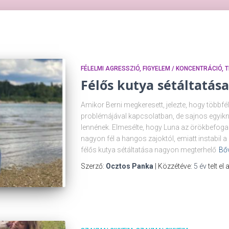
FÉLELMI AGRESSZIÓ
FIGYELEM / KONCENTRÁCIÓ
Félős kutya sétáltatása
Amikor Berni megkeresett, jelezte, hogy többf
problémájával kapcsolatban, de sajnos egyikné
lennének. Elmesélte, hogy Luna az örökbefogad
nagyon fél a hangos zajoktól, emiatt instabil 
félős kutya sétáltatása nagyon megterhelő
Bő
Szerző:
Ocztos Panka
| Közzétéve:
5 év
telt el