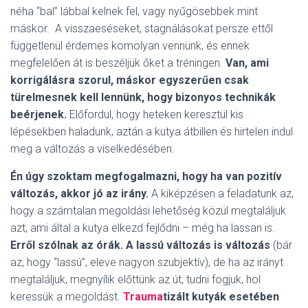
néha “bal” lábbal kelnek fel, vagy nyűgösebbek mint
máskor. A visszaeséseket, stagnálásokat persze ettől
függetlenül érdemes komolyan vennünk, és ennek
megfelelően át is beszéljük őket a tréningen.
Van, ami
korrigálásra szorul, máskor egyszerűen csak
türelmesnek kell lennünk, hogy bizonyos technikák
beérjenek.
Előfordul, hogy heteken keresztül kis
lépésekben haladunk, aztán a kutya átbillen és hirtelen indul
meg a változás a viselkedésében.
Én úgy szoktam megfogalmazni, hogy ha van pozitív
változás, akkor jó az irány.
A kiképzésen a feladatunk az,
hogy a számtalan megoldási lehetőség közül megtaláljuk
azt, ami által a kutya elkezd fejlődni – még ha lassan is.
Erről szólnak az órák.
A lassú változás is változás
(bár
az, hogy “lassú”, eleve nagyon szubjektív), de ha az irányt
megtaláljuk, megnyílik előttünk az út, tudni fogjuk, hol
keressük a megoldást.
Trauma
tizált kutyák esetében