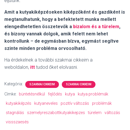
eljutunk.
Amit a kutyakiképzéseken kiképzőként és gazdiként is
megtanulhatunk, hogy a befektetett munka mellett
elengedhetetlen összetevők a
bizalom és a türelem
,
és bizony vannak dolgok, amik felett nem lehet
kontrollunk – de egymásban bízva, egymást segítve
szinte minden probléma orvosolható.
Ha érdekelnek a további szakmai cikkeim a
weboldalon,
itt
tudod őket elolvasni.
Kategória:
SZAKMAI CIKKEIM
SZAKMAI CIKKEIM
Címke:
büntetésnélkül
fejlődés
kutya
kutya problémák
kutyakiképzés
kutyaneveles
pozitív változás
problémák
stagnálás
szemelyreszabottkutyakikepzes
türelem
változás
vissszaesés