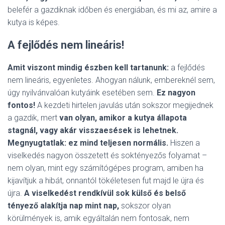
belefér a gazdiknak időben és energiában, és mi az, amire a
kutya is képes.
A fejlődés nem lineáris!
Amit viszont mindig észben kell tartanunk:
a fejlődés
nem lineáris, egyenletes. Ahogyan nálunk, embereknél sem,
úgy nyilvánvalóan kutyáink esetében sem.
Ez nagyon
fontos!
A kezdeti hirtelen javulás után sokszor megijednek
a gazdik, mert
van olyan, amikor a kutya állapota
stagnál, vagy akár visszaesések is lehetnek.
Megnyugtatlak: ez mind teljesen normális.
Hiszen a
viselkedés nagyon összetett és soktényezős folyamat –
nem olyan, mint egy számítógépes program, amiben ha
kijavítjuk a hibát, onnantól tökéletesen fut majd le újra és
újra.
A viselkedést rendkívül sok külső és belső
tényező alakítja nap mint nap,
sokszor olyan
körülmények is, amik egyáltalán nem fontosak, nem