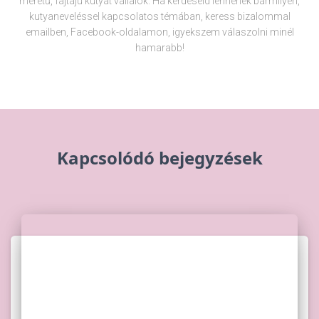
méretű, fajtájú kutyát vállalok. Ha kérdéseid lennének bármilyen,
kutyaneveléssel kapcsolatos témában, keress bizalommal
emailben, Facebook-oldalamon, igyekszem válaszolni minél
hamarabb!
Kapcsolódó bejegyzések