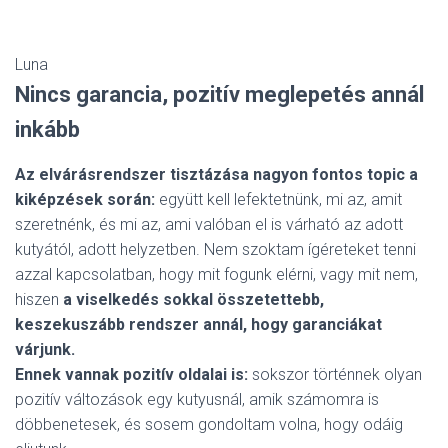
Luna
Nincs garancia, pozitív meglepetés annál
inkább
Az elvárásrendszer tisztázása nagyon fontos topic a
kiképzések során:
együtt kell lefektetnünk, mi az, amit
szeretnénk, és mi az, ami valóban el is várható az adott
kutyától, adott helyzetben. Nem szoktam ígéreteket tenni
azzal kapcsolatban, hogy mit fogunk elérni, vagy mit nem,
hiszen
a viselkedés sokkal összetettebb,
keszekuszább rendszer annál, hogy garanciákat
várjunk.
Ennek vannak pozitív oldalai is:
sokszor történnek olyan
pozitív változások egy kutyusnál, amik számomra is
döbbenetesek, és sosem gondoltam volna, hogy odáig