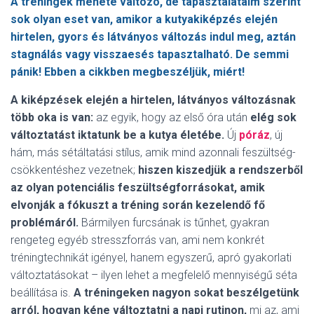
A tréningek menete változó, de tapasztalataim szerint
sok olyan eset van, amikor a kutyakiképzés elején
hirtelen, gyors és látványos változás indul meg, aztán
stagnálás vagy visszaesés tapasztalható. De semmi
pánik! Ebben a cikkben megbeszéljük, miért!
A kiképzések elején a hirtelen, látványos változásnak
több oka is van:
az egyik, hogy az első óra után
elég sok
változtatást iktatunk be a kutya életébe.
Új
póráz
, új
hám, más sétáltatási stílus, amik mind azonnali feszültség-
csökkentéshez vezetnek;
hiszen kiszedjük a rendszerből
az olyan potenciális feszültségforrásokat, amik
elvonják a fókuszt
a tréning során kezelendő fő
problémáról.
Bármilyen furcsának is tűnhet, gyakran
rengeteg egyéb stresszforrás van, ami nem konkrét
tréningtechnikát igényel, hanem egyszerű, apró gyakorlati
változtatásokat – ilyen lehet a megfelelő mennyiségű séta
beállítása is.
A tréningeken nagyon sokat beszélgetünk
arról, hogyan kéne változtatni a napi rutinon,
mi az, ami