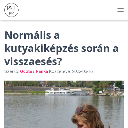
N
A
V
Normális a
I
G
Á
kutyakiképzés során a
C
I
visszaesés?
Ó
Ö
S
Szerző:
Ocztos Panka
Közzétéve:
2022-05-16
S
Z
E
Z
Á
R
Á
S
A