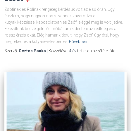
Zsófinak és Rolinak rengeteg kérdésük volt az első órán. Úgy
éreztem, hogy nagyon össze vannak zavarodva a
kutyakiképzéssel kapcsolatban és Zsófi eléggé meg is volt ijedve.
Elkezdtünk beszélgetni és próbáltam kideríteni az ijedtség és a
rossz érzés okát. Elég hamar kiderült, hogy Zsófi úgy érzi, hogy
megrekedtek a kutyanevelésben és
Bővebben……
Szerző:
Ocztos Panka
| Közzétéve:
4 év
telt el a közzététel óta