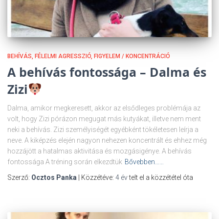
BEHÍVÁS
FÉLELMI AGRESSZIÓ
FIGYELEM / KONCENTRÁCIÓ
A behívás fontossága – Dalma és
Zizi
Dalma, amikor megkeresett, akkor az elsődleges problémája az
volt, hogy Zizi pórázon megugat más kutyákat, illetve nem ment
neki a behívás. Zizi személyiségét egyébként tökéletesen leírja a
neve. A kiképzés elején nagyon nehezen koncentrált és ehhez még
hozzájött a hatalmas aktivitása és mozgásigénye. A behívás
fontossága A tréning során elkezdtük
Bővebben……
Szerző:
Ocztos Panka
| Közzétéve:
4 év
telt el a közzététel óta