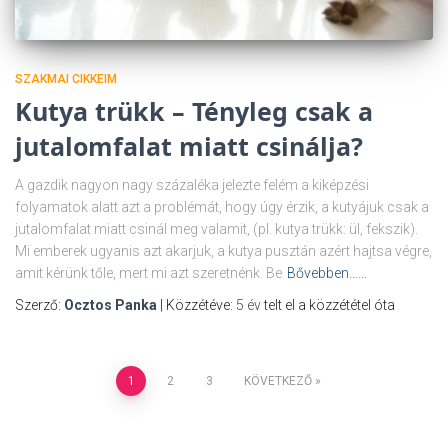
SZAKMAI CIKKEIM
Kutya trükk – Tényleg csak a
jutalomfalat miatt csinálja?
A gazdik nagyon nagy százaléka jelezte felém a kiképzési
folyamatok alatt azt a problémát, hogy úgy érzik, a kutyájuk csak a
jutalomfalat miatt csinál meg valamit, (pl. kutya trükk: ül, fekszik).
Mi emberek ugyanis azt akarjuk, a kutya pusztán azért hajtsa végre,
amit kérünk tőle, mert mi azt szeretnénk. Be
Bővebben……
Szerző:
Ocztos Panka
| Közzétéve:
5 év
telt el a közzététel óta
Posts
1
2
3
KÖVETKEZŐ
pagination