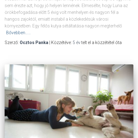
sem érezte azt, hogy jó helyen lennének. Elmesélte, hogy Luna az
örökbefogadása előtt 5 évig volt menhelyen és nagyon fél a
hangos zajoktól, emiatt instabil a közlekedésük városi
környezetben. Egy félős kutya sétáltatása nagyon megterhelő
Bővebben……
Szerző:
Ocztos Panka
| Közzétéve:
5 év
telt el a közzététel óta