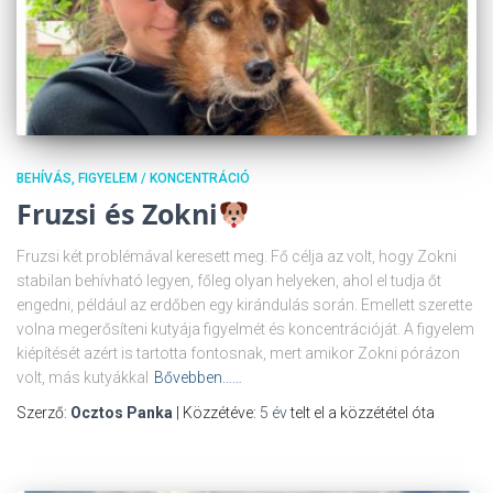
BEHÍVÁS
FIGYELEM / KONCENTRÁCIÓ
Fruzsi és Zokni
Fruzsi két problémával keresett meg. Fő célja az volt, hogy Zokni
stabilan behívható legyen, főleg olyan helyeken, ahol el tudja őt
engedni, például az erdőben egy kirándulás során. Emellett szerette
volna megerősíteni kutyája figyelmét és koncentrációját. A figyelem
kiépítését azért is tartotta fontosnak, mert amikor Zokni pórázon
volt, más kutyákkal
Bővebben……
Szerző:
Ocztos Panka
| Közzétéve:
5 év
telt el a közzététel óta