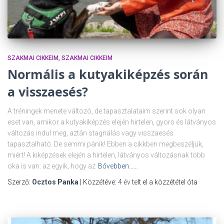
SZAKMAI CIKKEIM
SZAKMAI CIKKEIM
Normális a kutyakiképzés során
a visszaesés?
A tréningek menete változó, de tapasztalataim szerint sok olyan
eset van, amikor a kutyakiképzés elején hirtelen, gyors és látványos
változás indul meg, aztán stagnálás vagy visszaesés
tapasztalható. De semmi pánik! Ebben a cikkben megbeszéljük,
miért! A kiképzések elején a hirtelen, látványos változásnak több
oka is van: az egyik, hogy az
Bővebben……
Szerző:
Ocztos Panka
| Közzétéve:
4 év
telt el a közzététel óta