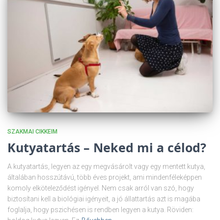
SZAKMAI CIKKEIM
Kutyatartás – Neked mi a célod?
A kutyatartás, legyen az egy megvásárolt vagy egy mentett kutya,
általában hosszútávú, több éves projekt, ami mindenféleképpen
komoly elköteleződést igényel. Nem csak arról van szó, hogy
biztosítani kell a biológiai igényeit, a jó állattartás azt is magába
foglalja, hogy pszichésen is rendben legyen a kutya. Röviden: