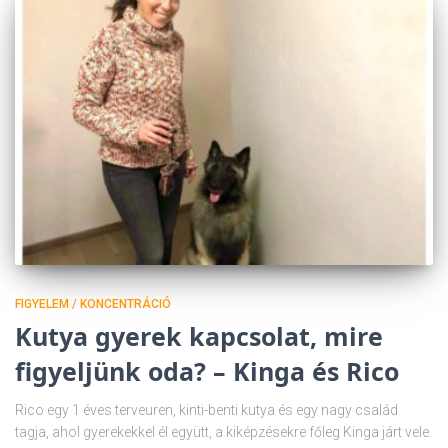
FIGYELEM / KONCENTRÁCIÓ
Kutya gyerek kapcsolat, mire
figyeljünk oda? – Kinga és Rico
Rico egy 1 éves terveuren, kinti-benti kutya és egy nagy család
tagja, ahol gyerekekkel él együtt, a kiképzésekre főleg Kinga járt vele.