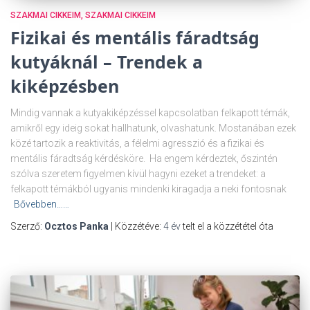
SZAKMAI CIKKEIM
SZAKMAI CIKKEIM
Fizikai és mentális fáradtság
kutyáknál – Trendek a
kiképzésben
Mindig vannak a kutyakiképzéssel kapcsolatban felkapott témák,
amikről egy ideig sokat hallhatunk, olvashatunk. Mostanában ezek
közé tartozik a reaktivitás, a félelmi agresszió és a fizikai és
mentális fáradtság kérdésköre. Ha engem kérdeztek, őszintén
szólva szeretem figyelmen kívül hagyni ezeket a trendeket: a
felkapott témákból ugyanis mindenki kiragadja a neki fontosnak
Bővebben……
Szerző:
Ocztos Panka
| Közzétéve:
4 év
telt el a közzététel óta