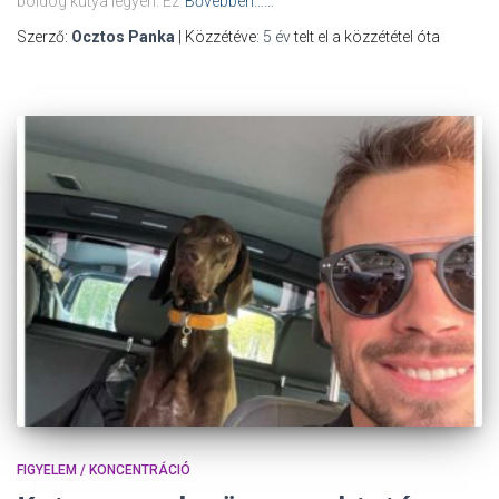
boldog kutya legyen. Ez
Bővebben……
Szerző:
Ocztos Panka
| Közzétéve:
5 év
telt el a közzététel óta
FIGYELEM / KONCENTRÁCIÓ