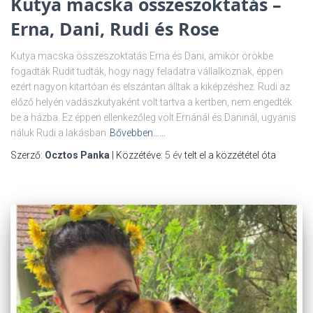
Kutya macska összeszoktatás –
Erna, Dani, Rudi és Rose
Kutya macska összeszoktatás Erna és Dani, amikor örökbe
fogadták Rudit tudták, hogy nagy feladatra vállalkoznak, éppen
ezért nagyon kitartóan és elszántan álltak a kiképzéshez. Rudi az
előző helyén vadászkutyaként volt tartva a kertben, nem engedték
be a házba. Ez éppen ellenkezőleg volt Ernánál és Daninál, ugyanis
náluk Rudi a lakásban
Bővebben……
Szerző:
Ocztos Panka
| Közzétéve:
5 év
telt el a közzététel óta