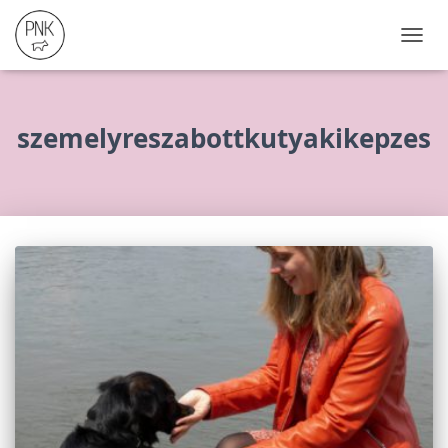
NAVIG
ÖSSZ
szemelyreszabottkutyakikepzes