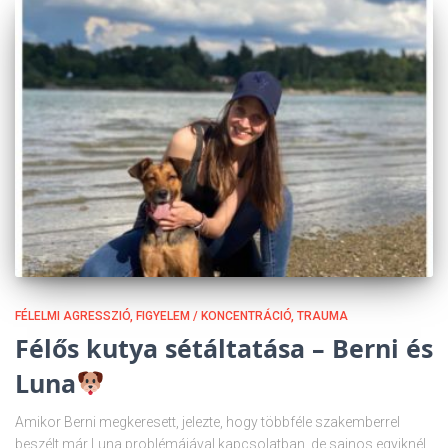
FÉLELMI AGRESSZIÓ
FIGYELEM / KONCENTRÁCIÓ
TRAUMA
Félős kutya sétáltatása – Berni és
Luna
Amikor Berni megkeresett, jelezte, hogy többféle szakemberrel
beszélt már Luna problémájával kapcsolatban, de sajnos egyiknél