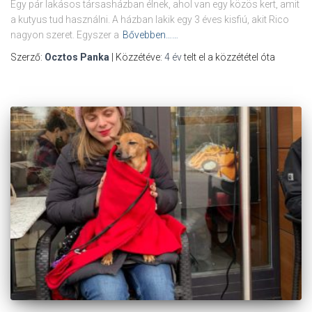
Egy pár lakásos társasházban élnek, ahol van egy közös kert, amit
a kutyus tud használni. A házban lakik egy 3 éves kisfiú, akit Rico
nagyon szeret. Egyszer a
Bővebben……
Szerző:
Ocztos Panka
| Közzétéve:
4 év
telt el a közzététel óta