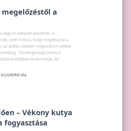
– megelőzéstől a
i nagyon nehezen kezelhető. A
nak, ezért fontos, hogy megelőzzük a
eti, az alábbi cikkben megosztom veletek
ezelésig. Szívférgesség tünetei A
utyánk kezdetben tünetmentes. Az
 a közzététel óta
lően – Vékony kutya
ya fogyasztása