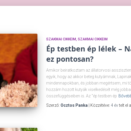
SZAKMAI CIKKEIM
SZAKMAI CIKKEIM
Ép testben ép lélek – Na
ez pontosan?
Amikor beiratkoztam az állatorvosi assziszten
egyik, hogy az akkor beteg kutyámnak, Lapinak
mindennapokban, és jobban megértsem, mi tört
hozzám hozott kutyák viselkedését még jobb
összefüggéseiben is. Az “ép testben ép
Bőveb
Szerző:
Ocztos Panka
| Közzétéve:
4 év
telt el