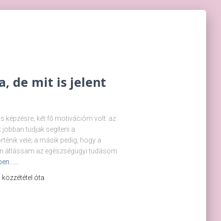
, de mit is jelent
s képzésre, két fő motivációm volt: az
 jobban tudjak segíteni a
énik vele; a másik pedig, hogy a
an átlássam az egészségügyi tudásom
ben……
 a közzététel óta