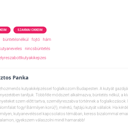
KEIM
SZAKMAI CIKKEIM
büntetésnélkül
fojtó
hám
kutyaneveles
nincsbüntetés
lyreszabottkutyakikepzes
ztos Panka
hozmenős kutyakiképzéssel foglalkozom Budapesten. A kutyát gazdijáva
nyezetében tanítjuk. Többféle módszert alkalmazva, büntetés nélkül, a k
nyeiteket szem előtt tartva, személyreszabva történnek a foglalkozások
alomfalat fogy! Bármilyen korú(!), méretű, fajtájú kutyát vállalok. Ha kér
milyen, kutyaneveléssel kapcsolatos témában, keress bizalommal emai
alamon, igyekszem válaszolni minél hamarabb!