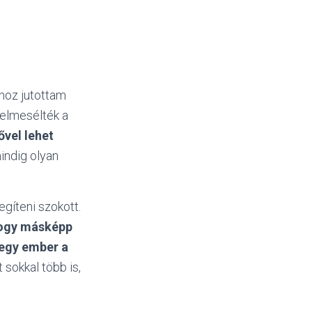
hoz jutottam
k elmesélték a
ővel lehet
indig olyan
gíteni szokott.
hogy másképp
 egy ember a
sokkal több is,