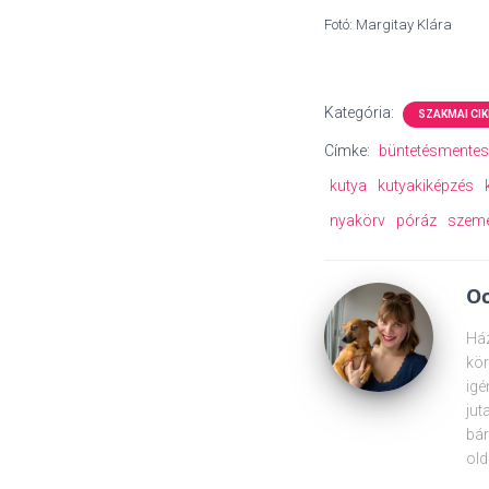
Fotó: Margitay Klára
Kategória:
SZAKMAI CIK
Címke:
büntetésmentes
kutya
kutyakiképzés
nyakörv
póráz
szeme
Oc
Ház
kör
igé
jut
bár
old