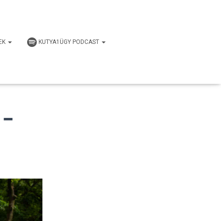
EK
KUTYA1ÜGY PODCAST
 –