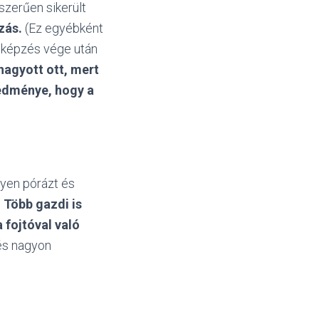
zerűen sikerült
zás.
(Ez egyébként
kiképzés vége után
hagyott ott, mert
redménye, hogy a
lyen pórázt és
.
Több gazdi is
 fojtóval való
 és nagyon