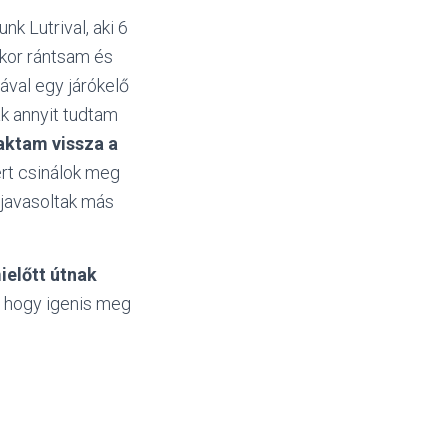
unk Lutrival, aki 6
ikor rántsam és
ával egy járókelő
k annyit tudtam
aktam vissza a
rt csinálok meg
 javasoltak más
ielőtt útnak
s hogy igenis meg