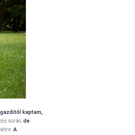
 gazditól kaptam,
zés során,
de
hétre.
A