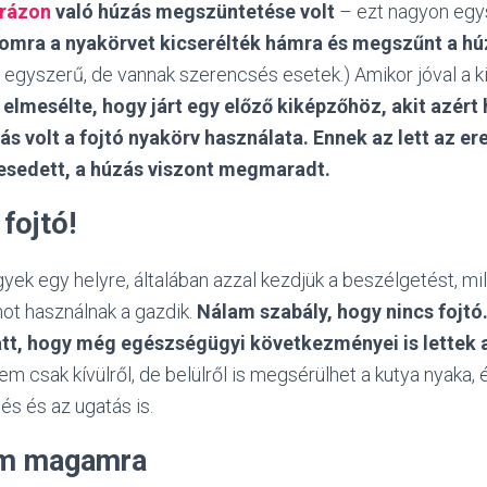
rázon
való húzás megszüntetése volt
– ezt nagyon egys
omra a nyakörvet kicserélték hámra és megszűnt a hú
 egyszerű, de vannak szerencsés esetek.) Amikor jóval a 
,
elmesélte, hogy járt egy előző kiképzőhöz, akit azért 
rás volt a fojtó nyakörv használata.
Ennek az lett az e
esedett, a húzás viszont megmaradt.
 fojtó!
ek egy helyre, általában azzal kezdjük a beszélgetést, mi
ot használnak a gazdik.
Nálam szabály, hogy nincs fojtó
att, hogy még egészségügyi következményei is lettek a
em csak kívülről, de belülről is megsérülhet a kutya nyaka,
és és az ugatás is.
am magamra