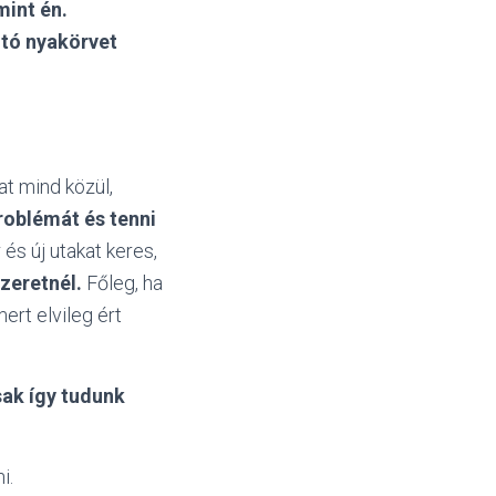
mint én.
jtó nyakörvet
t mind közül,
roblémát és tenni
r és új utakat keres,
zeretnél.
Főleg, ha
rt elvileg ért
sak így tudunk
i.