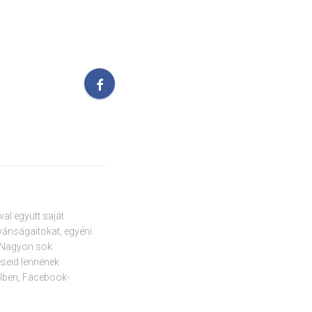
l együtt saját
ívánságaitokat, egyéni
. Nagyon sok
déseid lennének
lben, Facebook-