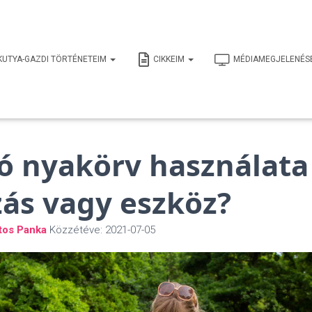
KUTYA-GAZDI TÖRTÉNETEIM
CIKKEIM
MÉDIAMEGJELENÉS
tó nyakörv használata
zás vagy eszköz?
tos Panka
Közzétéve:
2021-07-05