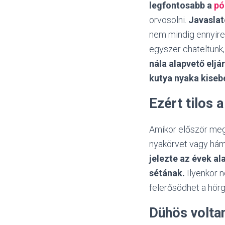
legfontosabb a
pó
orvosolni.
Javaslat
nem mindig ennyire
egyszer chateltünk
nála alapvető eljá
kutya nyaka kiseb
Ezért tilos a
Amikor először megy
nyakörvet vagy hám
jelezte az évek al
sétának.
Ilyenkor n
felerősödhet a hörg
Dühös volt