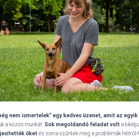
még nem ismertelek”
egy kedves üzenet, amit az egyik
ük a közös munkát.
Sok megoldandó feladat volt
a kikép
jesítették őket
és
sorra szűntek meg a problémák hétről-