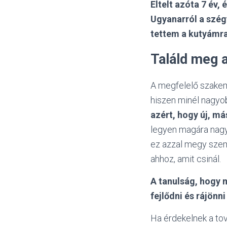
Eltelt azóta 7 év,
Ugyanarról a szég
tettem a kutyámra
Találd meg 
A megfelelő szakem
hiszen minél nagyob
azért, hogy új, m
legyen magára nag
ez azzal megy szem
ahhoz, amit csinál.
A tanulság, hogy m
fejlődni és rájönni
Ha érdekelnek a to