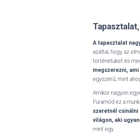
Tapasztalat,
A tapasztalat na
azáltal, hogy az elm
történetüket és meg
megszerezni, ami 
egyszerű, mint ahog
Amikor nagyon egye
Furamód ez a munká
szeretnél csináln
világon, aki ugyan
mint egy.