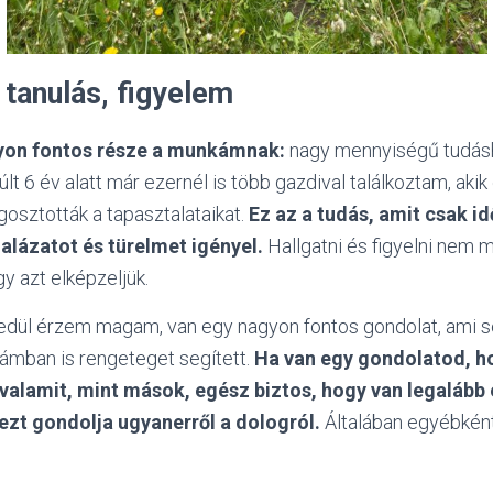
 tanulás, figyelem
gyon fontos része a munkámnak:
nagy mennyiségű tudás
últ 6 év alatt már ezernél is több gazdival találkoztam, aki
osztották a tapasztalataikat.
Ez az a tudás, amit csak id
alázatot és türelmet igényel.
Hallgatni és figyelni nem m
y azt elképzeljük.
dül érzem magam, van egy nagyon fontos gondolat, ami se
mban is rengeteget segített.
Ha van egy gondolatod, 
i valamit, mint mások, egész biztos, hogy van legalább
ezt gondolja ugyanerről a dologról.
Általában egyébként 