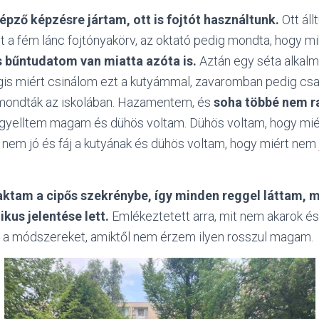
pző képzésre jártam, ott is fojtót használtunk.
Ott állt
volt a fém lánc fojtónyakörv, az oktató pedig mondta, hogy m
 bűntudatom van miatta azóta is.
Aztán egy séta alkalm
gis miért csinálom ezt a kutyámmal, zavaromban pedig csa
mondták az iskolában. Hazamentem, és
soha többé nem r
yelltem magam és dühös voltam. Dühös voltam, hogy mié
n nem jó és fáj a kutyának és dühös voltam, hogy miért nem
aktam a cipős szekrénybe, így minden reggel láttam, m
kus jelentése lett.
Emlékeztetett arra, mit nem akarok é
at a módszereket, amiktől nem érzem ilyen rosszul magam.