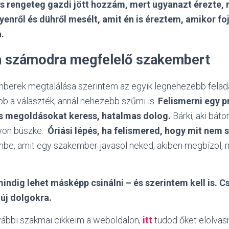
 és rengeteg gazdi jött hozzám, mert ugyanazt érezte, 
yenről és dühről mesélt, amit én is éreztem, amikor fo
.
a számodra megfelelő szakembert
berek megtalálása szerintem az egyik legnehezebb felada
b a választék, annál nehezebb szűrni is.
Felismerni egy p
ás megoldásokat keress, hatalmas dolog.
Bárki, aki báto
yon büszke.
Óriási lépés, ha felismered, hogy mit nem s
be, amit egy szakember javasol neked, akiben megbízol, me
indig lehet másképp csinálni – és szerintem kell is. C
 új dolgokra.
vábbi szakmai cikkeim a weboldalon,
itt
tudod őket elolvasn