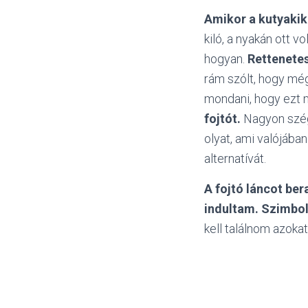
Amikor a kutyakiké
kiló, a nyakán ott 
hogyan.
Rettenetes
rám szólt, hogy mé
mondani, hogy ezt 
fojtót.
Nagyon szég
olyat, ami valójába
alternatívát.
A fojtó láncot ber
indultam. Szimboli
kell találnom azok