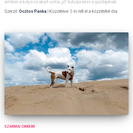
amiben a kutya ne akart volna „jó” kutyája lenni a gazdájának.
Szerző:
Ocztos Panka
| Közzétéve:
5 év
telt el a közzététel óta
SZAKMAI CIKKEIM