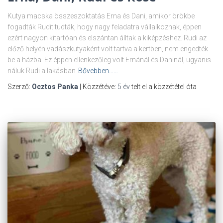
Kutya macska összeszoktatás Erna és Dani, amikor örökbe
fogadták Rudit tudták, hogy nagy feladatra vállalkoznak, éppen
ezért nagyon kitartóan és elszántan álltak a kiképzéshez. Rudi az
előző helyén vadászkutyaként volt tartva a kertben, nem engedték
be a házba. Ez éppen ellenkezőleg volt Ernánál és Daninál, ugyanis
náluk Rudi a lakásban
Bővebben……
Szerző:
Ocztos Panka
| Közzétéve:
5 év
telt el a közzététel óta