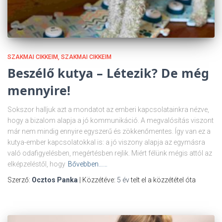
SZAKMAI CIKKEIM
SZAKMAI CIKKEIM
Beszélő kutya – Létezik? De még
mennyire!
Sokszor halljuk azt a mondatot az emberi kapcsolatainkra nézve,
hogy a bizalom alapja a jó kommunikáció. A megvalósítás viszont
már nem mindig ennyire egyszerű és zökkenőmentes. Így van ez a
kutya-ember kapcsolatokkal is: a jó viszony alapja az egymásra
való odafigyelésben, megértésben rejlik. Miért félünk mégis attól az
elképzeléstől, hogy
Bővebben……
Szerző:
Ocztos Panka
| Közzétéve:
5 év
telt el a közzététel óta