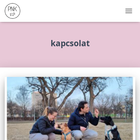
NAVIG
ÖSSZ
kapcsolat