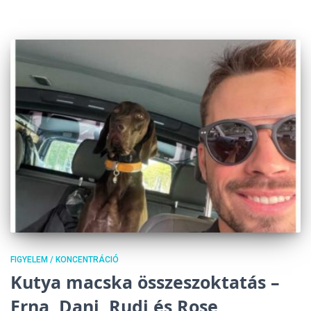
FIGYELEM / KONCENTRÁCIÓ
Kutya macska összeszoktatás –
Erna, Dani, Rudi és Rose