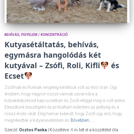
BEHÍVÁS
FIGYELEM / KONCENTRÁCIÓ
Kutyasétáltatás, behívás,
egymásra hangolódás két
kutyával – Zsófi, Roli, Kifli
és
Ecset
Zsófinak és Rolinak rengeteg kérdésük volt az első órán. Úgy
éreztem, hogy nagyon össze vannak zavarodva a
kutyakiképzéssel kapcsolatban és Zsófi eléggé meg is volt ijedve.
Elkezdtünk beszélgetni és próbáltam kideríteni az ijedtség és a
rossz érzés okát. Elég hamar kiderült, hogy Zsófi úgy érzi, hogy
megrekedtek a kutyanevelésben és
Bővebben……
Szerző:
Ocztos Panka
| Közzétéve:
4 év
telt el a közzététel óta