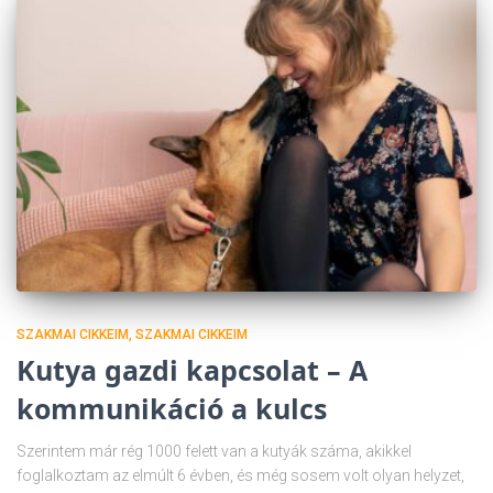
SZAKMAI CIKKEIM
SZAKMAI CIKKEIM
Kutya gazdi kapcsolat – A
kommunikáció a kulcs
Szerintem már rég 1000 felett van a kutyák száma, akikkel
foglalkoztam az elmúlt 6 évben, és még sosem volt olyan helyzet,