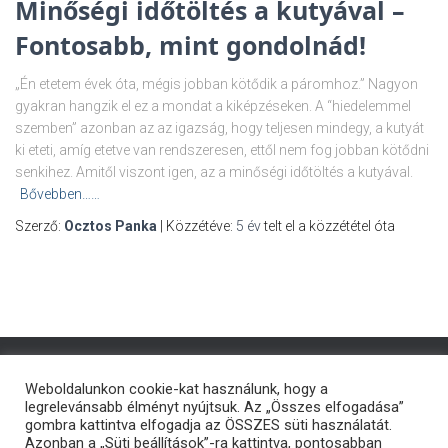
Minőségi időtöltés a kutyával –
Fontosabb, mint gondolnád!
„Én etetem évek óta, mégis jobban kötődik a páromhoz.” Nagyon
gyakran hangzik el ez a mondat a kiképzéseken. A “hiedelemmel
szemben” azonban az az igazság, hogy teljesen mindegy, a kutyát
ki eteti, amíg etetve van rendszeresen, ettől nem fog jobban kötődni
senkihez. Amitől viszont igen, az a minőségi időtöltés a kutyával.
Bővebben……
Szerző:
Ocztos Panka
| Közzétéve:
5 év
telt el a közzététel óta
Weboldalunkon cookie-kat használunk, hogy a
legrelevánsabb élményt nyújtsuk. Az „Összes elfogadása”
gombra kattintva elfogadja az ÖSSZES süti használatát.
Azonban a „Süti beállítások”-ra kattintva, pontosabban